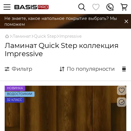
Не знаете, какое напольное покрытие выбрать? Мы
поможем
Ламинат
Quick Step
Impressive
Ламинат Quick Step коллекция
Impressive
Фильтр
По популярности
НОВИНКА
ВОДОСТОЙКИЙ
32 КЛАСС