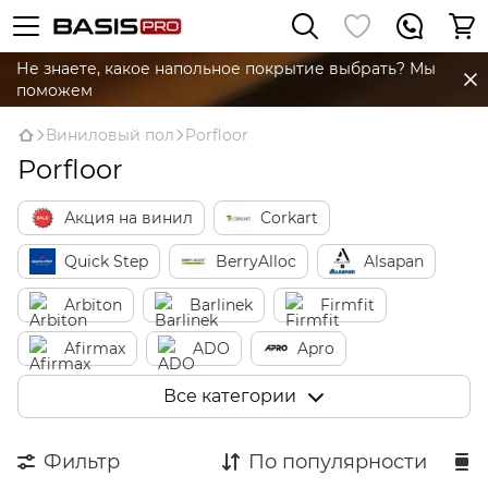
Не знаете, какое напольное покрытие выбрать? Мы
поможем
Виниловый пол
Porfloor
Porfloor
Акция на винил
Corkart
Quick Step
BerryAlloc
Alsapan
Arbiton
Barlinek
Firmfit
Afirmax
ADO
Apro
Ceramin
Vinilam
Unilin
Все категории
Beaulieu Canada
Kronostep
Фильтр
По популярности
Loc Floor
Tarkett
Treasure Lakes