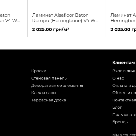
Baton
Ламинат Alsafloor Baton
Ламинат Al
e) V4 WR
Rompu (Herringbone) V4 WR
Herringbo
X LOCK Улисс
Аликанте
2 025.00 грн/м²
2 025.00 г
Клиентам
Краски
Вход в лич
Стеновая панель
О нас
Декоративные элементы
Оплата и д
Клея и лаки
Обмен и во
Террасная доска
Контактна
Блог
Пользоват
Бренды
Мы в соцсет