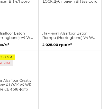
safloor Baton
Ламинат Alsafloor Baton
rringbone) V4 WR
Rompu (Herringbone) V4 WR
нсет
X LOCK Дуб пралин
рн/м²
2 025.00 грн/м²
5 -12 ММ
Я ЕЛКА