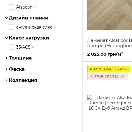
7
Alsapan
Дизайн планки
7
английская елка
Класс нагрузки
Ламинат Alsafloor 
Rompu (Herringbon
6
33/AC5
X LOCK V4 WR X L
2 025.00 грн/м²
Джефферсон BR 43
Толщина
Фаска
КЛАСС 33/AC5 -12 ММ
АНГЛИЙСКАЯ ЕЛКА
Коллекция