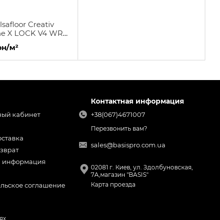
safloor Creativ
ne X LOCK V4 WR
рн/м²
Контактная информация
ный кабинет
+38(067)4671007
Перезвонить вам?
оставка
sales@basispro.com.ua
зврат
я информация
02081 г. Киев, ул. Здолбуновская,
7А,магазин "BASIS"
Карта проезда
ельское соглашение
ях