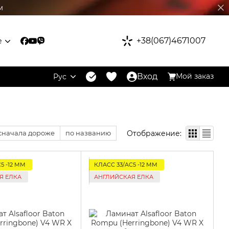
м
+38(067)4671007
е
Вход
Мой заказ
Рус
Отображение:
сначала дороже
по названию
5 -12 ММ
КЛАСС 33/AC5 -12 ММ
Я ЕЛКА
АНГЛИЙСКАЯ ЕЛКА