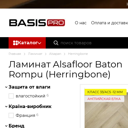
Перейти к основному контенту
О нас
Оплата и доставк
Каталог
Главная
Ламинат
Alsapan
Herringbone
Ламинат Alsafloor Baton
Rompu (Herringbone)
Защита от влаги
КЛАСС 33/AC5 -12 ММ
6
влагостойкий
АНГЛИЙСКАЯ ЕЛКА
Країна-виробник
6
Франция
Бренд