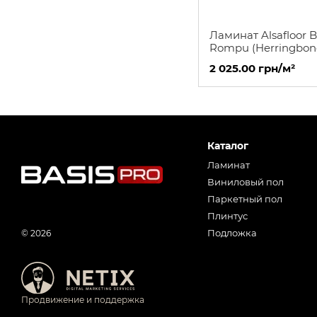
Ламинат Alsafloor 
Rompu (Herringbon
X LOCK Дуб Аманд
2 025.00 грн/м²
Каталог
Ламинат
Виниловый пол
Паркетный пол
Плинтус
Подложка
© 2026
Продвижение и поддержка