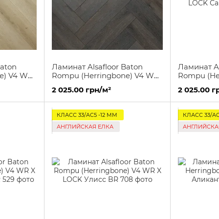
Baton
Ламинат Alsafloor Baton
Ламинат Al
e) V4 WR
Rompu (Herringbone) V4 WR
Rompu (He
OCK
X LOCK Дуб Арониа BR 542
X LOCK Са
2 025.00 грн/м²
2 025.00 г
5
КЛАСС 33/AC5 -12 ММ
КЛАСС 33/AC
АНГЛИЙСКАЯ ЕЛКА
АНГЛИЙСКА