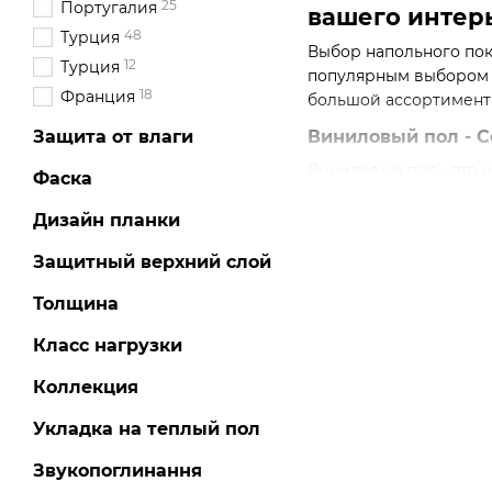
25
Португалия
вашего интер
48
Турция
Выбор напольного пок
12
Турция
популярным выбором б
18
Франция
большой ассортимент 
Защита от влаги
Виниловый пол - С
Виниловый пол - это 
Фаска
помещение, оставаясь
плиток и рулонных по
Дизайн планки
Выбор и Преимуще
Защитный верхний слой
Почему выбирать ви
Толщина
Износостойкость:
Класс нагрузки
семей и коммерче
Влагостойкость:
Он
Коллекция
Легкий уход:
Регул
Укладка на теплый пол
Разнообразие диз
Звукопоглинання
уникальный интер