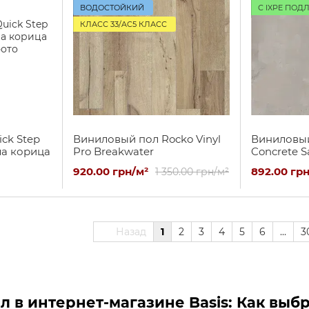
ВОДОСТОЙКИЙ
С IXPE ПОД
КЛАСС 33/AC5 КЛАСС
ck Step
Виниловый пол Rocko Vinyl
Виниловый
ла корица
Pro Breakwater
Concrete S
920.00 грн/м²
892.00 грн
1 350.00 грн/м²
Назад
1
2
3
4
5
6
...
3
 в интернет-магазине Basis: Как выб