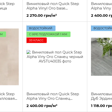
ck Step
Виниловый пол Quick Step
Виниловый
рица
Alpha Vinyl Oro base
Alpha Vin
Вулканическая порода
горная по
2 270.00 грн/м²
2 400.00 г
ВОДОСТОЙКИЙ
ВОДОСТОЙ
ММ
С IXPE ПОДЛОЖКОЙ 1 ММ
ЗЗ КЛАСС
ck Step
Виниловый пол Quick Step
Виниловый
алловая
Alpha Viny Oro Сланец
Дуб Эрдинг
черный
2 400.00 грн/м²
1 118.00 гр