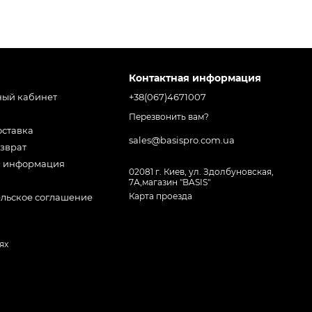
исимости от размера помещения и вашего
 выбирайте толстое покрытие, для дома можно
Контактная информация
ный кабинет
+38(067)4671007
о имитация дерева, камня или современный
Перезвонить вам?
оставка
оптимальный вариант для вашего бюджета.
sales@basispro.com.ua
зврат
я информация
02081 г. Киев, ул. Здолбуновская,
7А,магазин "BASIS"
Карта проезда
ельское соглашение
ребностей.
ях
.
. Загляните в магазин Basis, выберите идеальное
 каждом шагу.