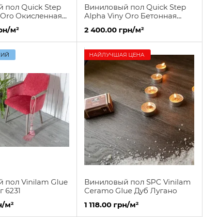
 пол Quick Step
Виниловый пол Quick Step
y Oro Окисленная
Alpha Viny Oro Бетонная
рода
скала
рн/м²
2 400.00 грн/м²
КИЙ
НАЙЛУЧШАЯ ЦЕНА
 пол Vinilam Glue
Виниловый пол SPC Vinilam
 6231
Ceramo Glue Дуб Лугано
н/м²
1 118.00 грн/м²