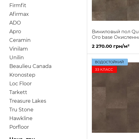
Firmfit
Afirmax
ADO
Apro
Виниловый пол Qui
Oro base Окисленн
Ceramin
порода
2 270.00 грн/м²
Vinilam
Unilin
ВОДОСТОЙКИЙ
Beaulieu Canada
ЗЗ КЛАСС
Kronostep
Loc Floor
Tarkett
Treasure Lakes
Tru Stone
Hawkline
Porfloor