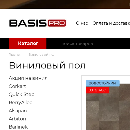
Перейти к основному контенту
О нас
Оплата и доставк
Пользовательское со
Каталог
Главная
Виниловый пол
Виниловый пол
Акция на винил
ВОДОСТОЙКИЙ
Corkart
ЗЗ КЛАСС
Quick Step
BerryAlloc
Alsapan
Arbiton
Barlinek