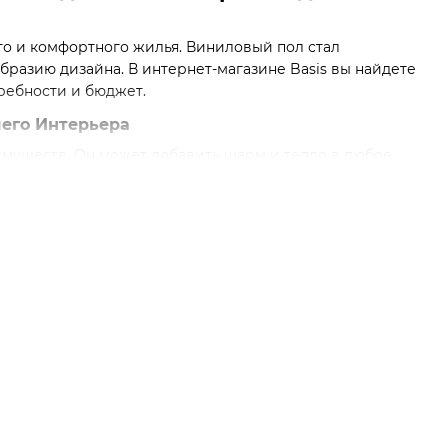
го и комфортного жилья. Виниловый пол стал
бразию дизайна. В интернет-магазине Basis вы найдете
ребности и бюджет.
шего Интерьера
имуществ. Он может добавить шарм и тепло в любое
газине Basis мы предлагаем большой выбор виниловых
го интерьера.
 что делает его идеальным выбором для активных
ливать в ванных комнатах и кухнях.
полом.
текстурах и стилях, что позволяет вам создать