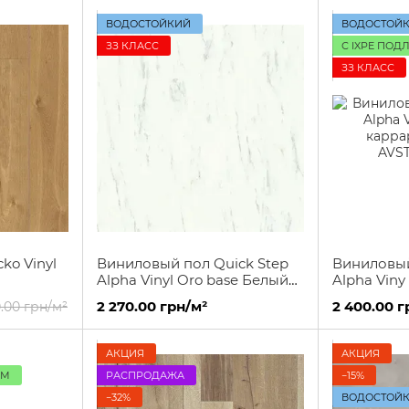
ВОДОСТОЙКИЙ
ВОДОСТОЙ
ЗЗ КЛАСС
С IXPE ПОД
ЗЗ КЛАСС
ko Vinyl
Виниловый пол Quick Step
Виниловый
Alpha Vinyl Oro base Белый
Alpha Viny
каррарский мрамор
каррарск
2 270.00 грн/м²
2 400.00 г
0.00 грн/м²
АКЦИЯ
АКЦИЯ
ММ
РАСПРОДАЖА
−15%
−32%
ВОДОСТОЙ