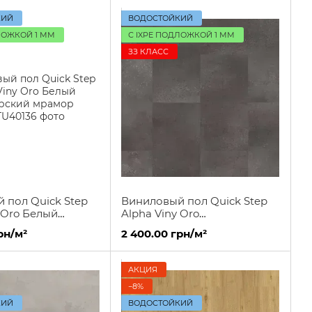
КИЙ
ВОДОСТОЙКИЙ
ЛОЖКОЙ 1 ММ
С IXPE ПОДЛОЖКОЙ 1 ММ
ЗЗ КЛАСС
 пол Quick Step
Виниловый пол Quick Step
 Oro Белый
Alpha Viny Oro
ий мрамор
Вулканическая порода
рн/м²
2 400.00 грн/м²
АКЦИЯ
−8%
КИЙ
ВОДОСТОЙКИЙ