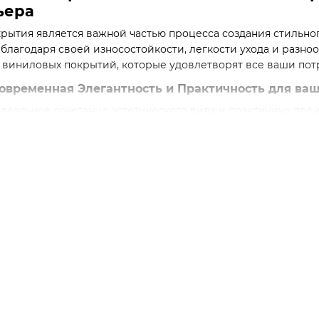
ьера
рытия является важной частью процесса создания стильно
лагодаря своей износостойкости, легкости ухода и разноо
виниловых покрытий, которые удовлетворят все ваши пот
овременная Элегантность и Практичность для ва
идеальное сочетание эстетического вида и практичных пре
 при этом легким в уходе и долговечным покрытием. В ма
крытий, позволяющих вам найти идеальный стиль для ваше
ства Винилового Пола
ниловый пол?
Виниловый пол отлично выдерживает нагрузки и царапины,
ских помещений.
 устойчив к воздействию влаги, поэтому его можно устанав
ярная уборка и пылесос - все, что нужно для ухода за этим 
айна:
Виниловые полы доступны в широкой цветовой гамме, 
ьер.