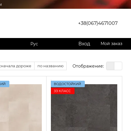
м
+38(067)4671007
Вход
Мой заказ
Рус
Отображение:
сначала дороже
по названию
КИЙ
ВОДОСТОЙКИЙ
ЗЗ КЛАСС