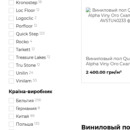
18
Kronostep
12
Loc Floor
2
Logoclic
12
Porfloor
125
Quick Step
4
Rocko
12
Tarkett
12
Treasure Lakes
Виниловый пол Qui
Alpha Viny Oro Ска
12
Tru Stone
2 400.00 грн/м²
24
Unilin
55
Vinilam
Країна-виробник
256
Бельгия
8
Германия
86
Китай
135
Польша
Виниловый пол