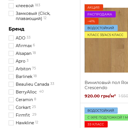
183
клеевой
АКЦИЯ
Замковый (Click,
РАСПРОДАЖА
12
плавающий)
−41%
ВОДОСТОЙКИЙ
Бренд
КЛАСС 33/AC5 КЛАСС
33
ADO
6
Afirmax
18
Alsapan
3
Apro
75
Arbiton
18
Barlinek
Виниловый пол Roc
33
Beaulieu Canada
Crescendo
40
BerryAlloc
920.00 грн/м²
1 55
8
Ceramin
25
Corkart
ВОДОСТОЙКИЙ
29
Firmfit
С IXPE ПОДЛОЖКОЙ 1 
12
Hawkline
ЗЗ КЛАСС