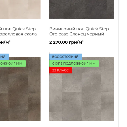
 пол Quick Step
Виниловый пол Quick Step
Коралловая скала
Oro base Сланец черный
рн/м²
2 270.00 грн/м²
КИЙ
ВОДОСТОЙКИЙ
ЛОЖКОЙ 1 ММ
С IXPE ПОДЛОЖКОЙ 1 ММ
ЗЗ КЛАСС