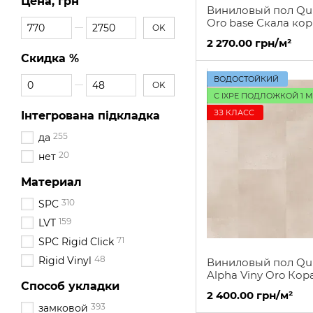
Цена, грн
Виниловый пол Qui
От Цена, грн
До Цена, грн
Oro base Скала ко
OK
2 270.00 грн/м²
Скидка %
От Скидка %
До Скидка %
ВОДОСТОЙКИЙ
OK
С IXPE ПОДЛОЖКОЙ 1 
ЗЗ КЛАСС
Інтегрована підкладка
255
да
20
нет
Материал
310
SPC
159
LVT
71
SPC Rigid Click
48
Rigid Vinyl
Виниловый пол Qui
Alpha Viny Oro Кор
Способ укладки
скала
2 400.00 грн/м²
393
замковой