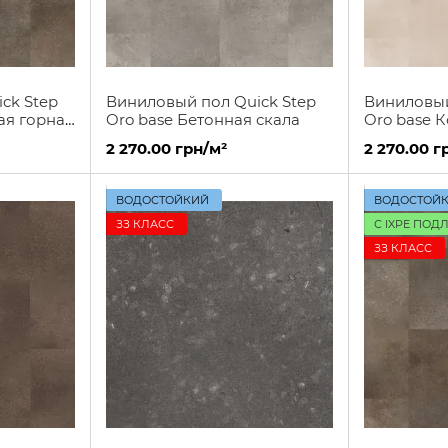
ck Step
Виниловый пол Quick Step
Виниловый
ая горная
Oro base Бетонная скала
Oro base 
2 270.00 грн/м²
2 270.00 г
ВОДОСТОЙКИЙ
ВОДОСТОЙ
ЗЗ КЛАСС
С IXPE ПОД
ЗЗ КЛАСС