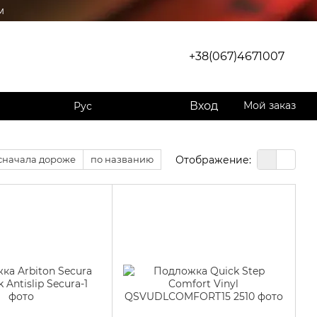
м
+38(067)4671007
Вход
Мой заказ
Рус
Отображение:
сначала дороже
по названию