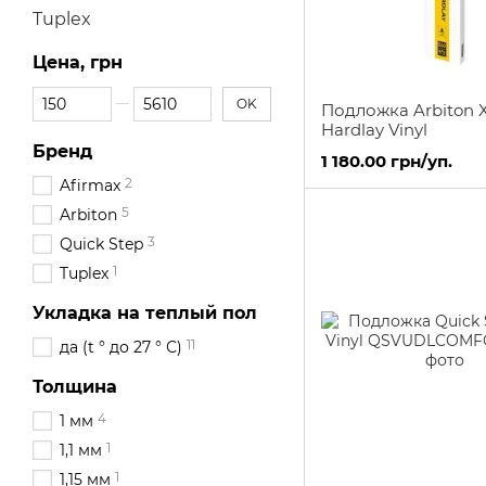
Tuplex
Цена, грн
От Цена, грн
До Цена, грн
OK
Подложка Arbiton 
Hardlay Vinyl
Бренд
1 180.00 грн/уп.
2
Afirmax
5
Arbiton
3
Quick Step
1
Tuplex
Укладка на теплый пол
11
да (t ° до 27 ° С)
Толщина
4
1 мм
1
1,1 мм
1
1,15 мм