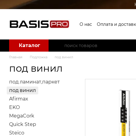
Перейти к основному контенту
О нас
Оплата и доставк
Пользовательское со
Каталог
Главная
Подложка
под винил
под винил
под ламинат,паркет
под винил
Afirmax
EKO
MegaCork
Quick Step
Steico