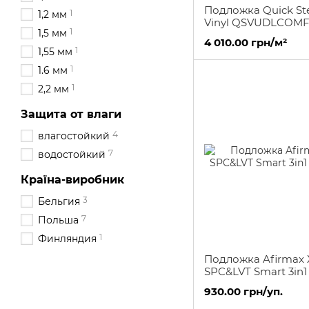
Подложка Quick St
1
1,2 мм
Vinyl QSVUDLCOM
1
1,5 мм
4 010.00 грн/м²
1
1,55 мм
1
1.6 мм
1
2,2 мм
Защита от влаги
4
влагостойкий
7
водостойкий
Країна-виробник
3
Бельгия
7
Польша
1
Финляндия
Подложка Afirmax
SPC&LVT Smart 3in1
930.00 грн/уп.