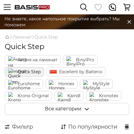
Не знаете, какое напольное покрытие выбрать? Мы
поможем
Ламинат
Quick Step
Quick Step
Акция на ламинат
BinylPro
Quick Step
Excellent by Balterio
Eurohome
Honnex
MyStyle
Krono Original
Kaindl
Kronotex
AGT
Classen
Vitality
Egger
Все категории
Grandeco
Alsapan
Beauty Floor
Фильтр
По популярности