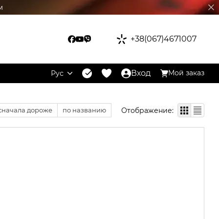
м
+38(067)4671007
Вход
Мой заказ
Рус
Отображение:
сначала дороже
по названию