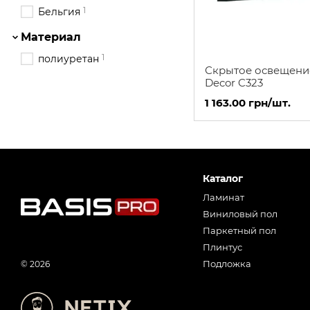
1
Бельгия
Материал
1
полиуретан
Скрытое освещени
Decor C323
1 163.00 грн/шт.
Каталог
Ламинат
Виниловый пол
Паркетный пол
Плинтус
Подложка
© 2026