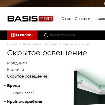
Перейти к основному контенту
О нас
Оплата и доставк
Пользовательское со
Каталог
Главная
Декоративные элементы
Скрытое освещение
Скрытое освещение
Молдинги
Карнизи
Скрытое освещение
Бренд
1
Orac Decor
Країна-виробник