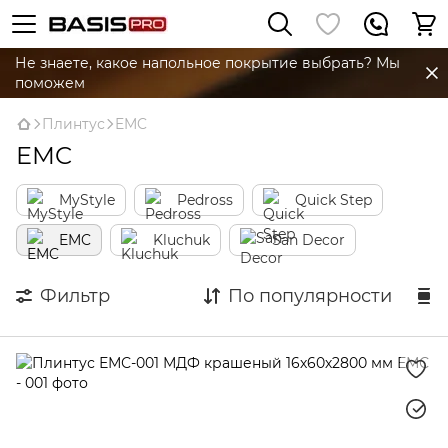
Не знаете, какое напольное покрытие выбрать? Мы
поможем
Плинтус
EMC
EMC
MyStyle
Pedross
Quick Step
EMC
Kluchuk
San Decor
Фильтр
По популярности