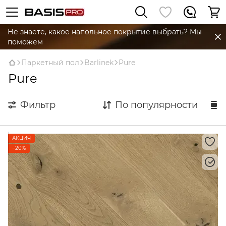
Не знаете, какое напольное покрытие выбрать? Мы
поможем
Паркетный пол
Barlinek
Pure
Pure
Фильтр
По популярности
АКЦИЯ
−20%