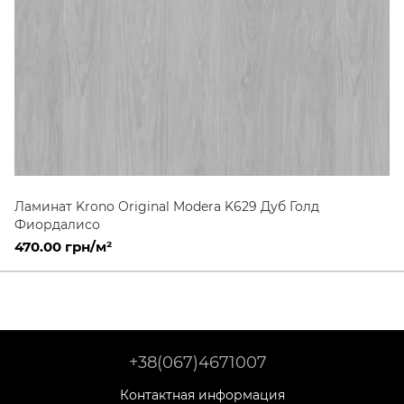
Ламинат Krono Original Modera K629 Дуб Голд
Фиордалисо
470.00 грн/м²
+38(067)4671007
Контактная информация