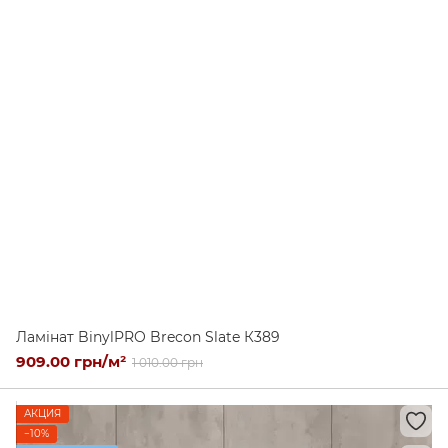
Ламінат BinylPRO Brecon Slate К389
909.00 грн/м²
1 010.00 грн
АКЦИЯ
−10%