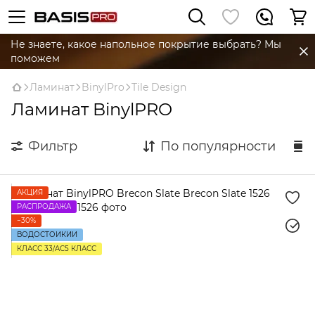
Не знаете, какое напольное покрытие выбрать? Мы
поможем
Ламинат
BinylPro
Tile Design
Ламинат BinylPRO
Фильтр
По популярности
АКЦИЯ
РАСПРОДАЖА
−30%
ВОДОСТОЙКИЙ
КЛАСС 33/AC5 КЛАСС