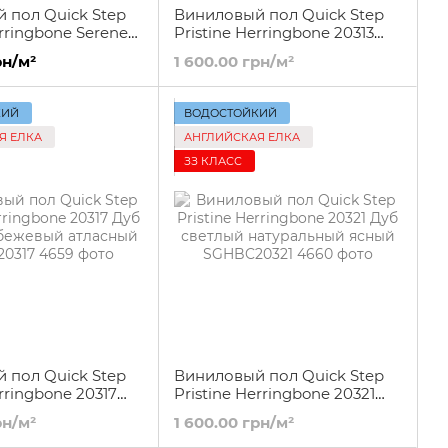
 пол Quick Step
Виниловый пол Quick Step
erringbone Serene
Pristine Herringbone 20313
m natural
Блаженство океана
рн/м²
1 600.00 грн/м²
32
натуральный SGHBC20313
КИЙ
ВОДОСТОЙКИЙ
Я ЕЛКА
АНГЛИЙСКАЯ ЕЛКА
ЗЗ КЛАСС
 пол Quick Step
Виниловый пол Quick Step
erringbone 20317
Pristine Herringbone 20321
ато-бежевый
Дуб светлый натуральный
рн/м²
1 600.00 грн/м²
SGHBC20317
ясный SGHBC20321