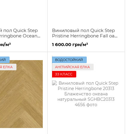
 пол Quick Step
Виниловый пол Quick Step
erringbone Ocean
Pristine Herringbone Fall oak
 honey
natural SGHBC20335
рн/м²
1 600.00 грн/м²
27
КИЙ
ВОДОСТОЙКИЙ
Я ЕЛКА
АНГЛИЙСКАЯ ЕЛКА
ЗЗ КЛАСС