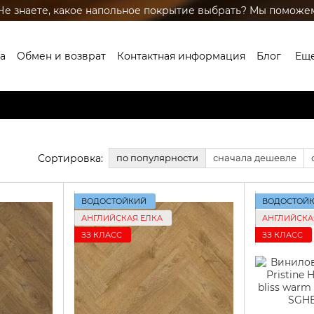
Не знаете, какое напольное покрытие выбрать? Мы поможе
а
Обмен и возврат
Контактная информация
Блог
Ещ
Сортировка:
по популярности
сначала дешевле
ВОДОСТОЙКИЙ
ВОДОСТОЙ
АНГЛИЙСКАЯ ЕЛКА
АНГЛИЙСКА
ЗЗ КЛАСС
ЗЗ КЛАСС