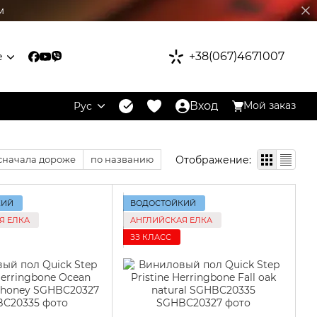
м
+38(067)4671007
е
Вход
Мой заказ
Рус
Отображение:
сначала дороже
по названию
КИЙ
ВОДОСТОЙКИЙ
Я ЕЛКА
АНГЛИЙСКАЯ ЕЛКА
ЗЗ КЛАСС