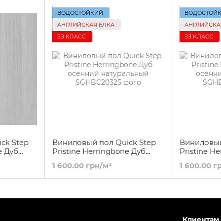
ВОДОСТОЙКИЙ
ВОДОСТОЙ
АНГЛИЙСКАЯ ЕЛКА
АНГЛИЙСКА
ЗЗ КЛАСС
ЗЗ КЛАСС
ck Step
Виниловый пол Quick Step
Виниловый
e Дуб
Pristine Herringbone Дуб
Pristine H
льный
осенний натуральный
осенний 
1 600.00 грн/м²
1 600.00 г
Клиентам