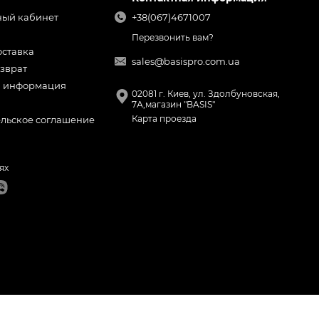
ный кабинет
+38(067)4671007
Перезвонить вам?
оставка
sales@basispro.com.ua
зврат
я информация
02081 г. Киев, ул. Здолбуновская,
7А,магазин "BASIS"
Карта проезда
ельское соглашение
ях