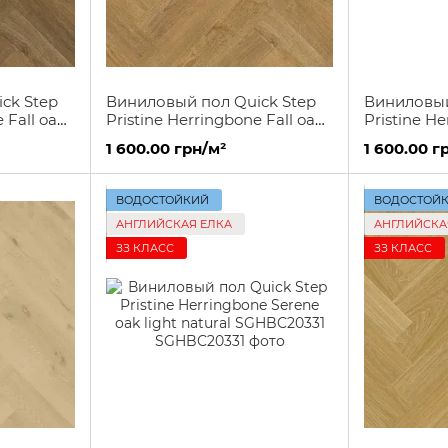
ck Step
Виниловый пол Quick Step
Виниловый
 Fall oak
Pristine Herringbone Fall oak
Pristine H
honey SGHBC20333
bliss warm
1 600.00 грн/м²
1 600.00 г
SGHBC203
ВОДОСТОЙКИЙ
ВОДОСТОЙ
АНГЛИЙСКАЯ ЕЛКА
АНГЛИЙСКА
ЗЗ КЛАСС
ЗЗ КЛАСС