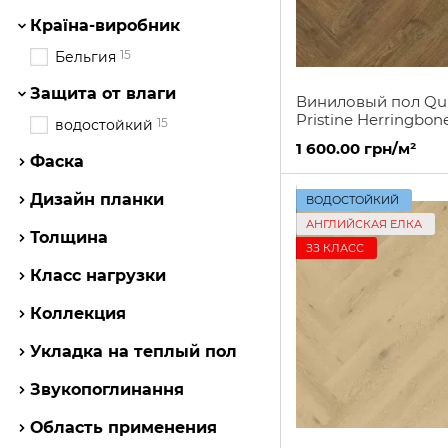
Країна-виробник
15
Бельгия
Защита от влаги
Виниловый пол Qui
Pristine Herringbone
15
водостойкий
brown SGHBC20334
1 600.00 грн/м²
Фаска
Дизайн планки
ВОДОСТОЙКИЙ
АНГЛИЙСКАЯ ЕЛКА
Толщина
ЗЗ КЛАСС
Класс нагрузки
Коллекция
Укладка на теплый пол
Звукопоглинання
Область применения