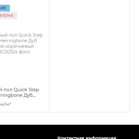
КИЙ
Я ЕЛКА
 пол Quick Step
erringbone Дуб
коричневый
рн/м²
Контактная информация