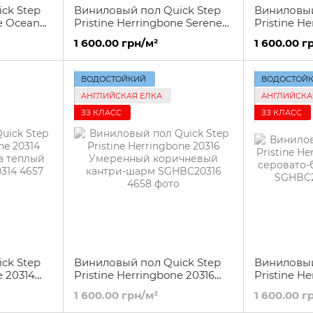
ck Step
Виниловый пол Quick Step
Виниловый
ne Ocean
Pristine Herringbone Serene
Pristine H
C20326
oak light natural SGHBC20331
oak mediu
1 600.00 грн/м²
1 600.00 г
SGHBC203
ВОДОСТОЙКИЙ
ВОДОСТОЙ
АНГЛИЙСКАЯ ЕЛКА
АНГЛИЙСКА
ЗЗ КЛАСС
ЗЗ КЛАСС
ck Step
Виниловый пол Quick Step
Виниловый
e 20314
Pristine Herringbone 20316
Pristine H
а теплый
Умеренный коричневый
Дуб серов
1 600.00 грн/м²
1 600.00 г
314
кантри-шарм SGHBC20316
атласный 