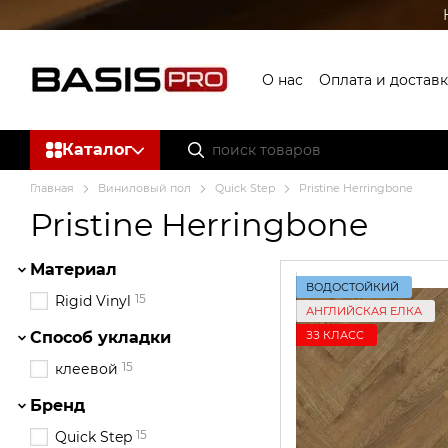
Перейти к основному контенту
О нас
Оплата и доставк
Каталог
Главная
Виниловый пол
Quick Step
Pristine Herringbone
Pristine Herringbone
Материал
ВОДОСТОЙКИЙ
15
Rigid Vinyl
АНГЛИЙСКАЯ ЕЛКА
ЗЗ КЛАСС
Способ укладки
15
клеевой
Бренд
15
Quick Step