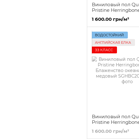
Виниловый пол Qui
Pristine Herringbo
bliss natural SGHB
1 600.00 грн/м²
ВОДОСТОЙКИЙ
АНГЛИЙСКАЯ ЕЛКА
ЗЗ КЛАСС
Виниловый пол Qui
Pristine Herringbon
Блаженство океан
1 600.00 грн/м²
медовый SGHBC20