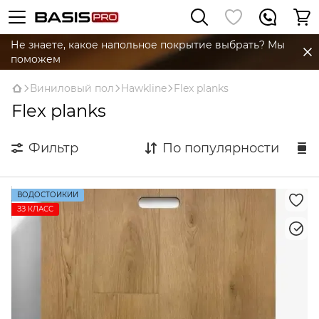
Не знаете, какое напольное покрытие выбрать? Мы
поможем
Виниловый пол
Hawkline
Flex planks
Flex planks
Фильтр
По популярности
ВОДОСТОЙКИЙ
ЗЗ КЛАСС