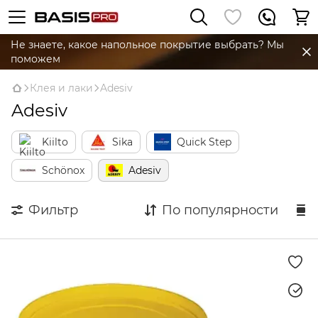
Не знаете, какое напольное покрытие выбрать? Мы
поможем
Клея и лаки
Adesiv
Adesiv
Kiilto
Sika
Quick Step
Schönox
Adesiv
Фильтр
По популярности