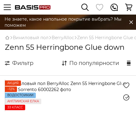
Не знаете, какое напольное покрытие выбрать? Мы
поможем
Виниловый пол
BerryAlloc
Zenn 55 Herringbone Glue
Zenn 55 Herringbone Glue down
Фильтр
По популярности
АКЦИЯ
−12%
ВОДОСТОЙКИЙ
АНГЛИЙСКАЯ ЕЛКА
ЗЗ КЛАСС