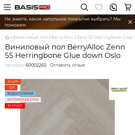
Не знаете, какое напольное покрытие выбрать? Мы
поможем
Виниловый пол
BerryAlloc
Zenn 55 Herringbone Glue
Виниловый пол BerryAlloc Zenn
55 Herringbone Glue down Oslo
Артикул:
60002265
Оставить отзыв
АКЦИЯ
−32%
ВОДОСТОЙКИЙ
АНГЛИЙСКАЯ ЕЛКА
ЗЗ КЛАСС