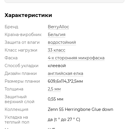
Характеристики
Бренд
BerryAlloc
Країна-виробник
Бельгия
Защита от влаги
водостойкий
Класс нагрузки
33 класс
Фаска
4-х сторонняя микрофаска
Способ укладки
клеевой
Дизайн планки
английская елка
Размеры планки
609,6х114,3*2,5мм
Толщина
2,5 мм
Защитный
0,55 мм
верхний слой
Коллекция
Zenn 55 Herringbone Glue down
Укладка на
да (t ° до 27 ° С)
теплый пол