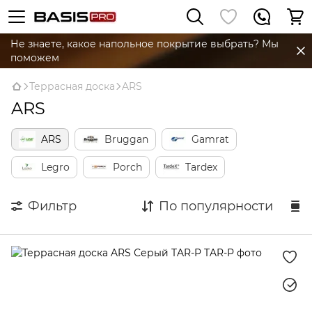
Не знаете, какое напольное покрытие выбрать? Мы
поможем
Террасная доска
ARS
ARS
ARS
Bruggan
Gamrat
Legro
Porch
Tardex
Фильтр
По популярности