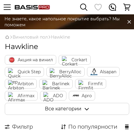
Не знаете, какое напольное покрытие выбрать? Мы
поможем
Виниловый пол
Hawkline
Hawkline
Акция на винил
Corkart
Quick Step
BerryAlloc
Alsapan
Arbiton
Barlinek
Firmfit
Afirmax
ADO
Apro
Ceramin
Vinilam
Unilin
Все категории
Beaulieu Canada
Kronostep
Фильтр
По популярности
Loc Floor
Tarkett
Treasure Lakes