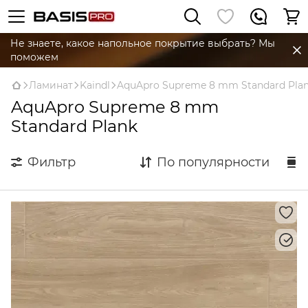
Не знаете, какое напольное покрытие выбрать? Мы
поможем
Ламинат
Kaindl
AquApro Supreme 8 mm Standard Pla
AquApro Supreme 8 mm
Standard Plank
Фильтр
По популярности