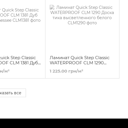
ick Step Classic
Ламинат Quick Step Classic
OF CLM 1381 Дуб
WATERPROOF CLM 1290
nessee
Доска тика высветленного
рн/м²
1 225.00 грн/м²
белого
казать все