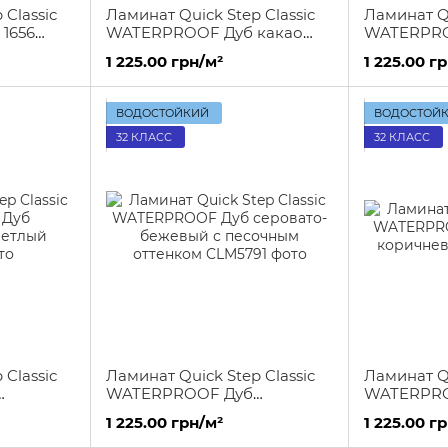
 Classic
Ламинат Quick Step Classic
Ламинат Qu
1656
WATERPROOF Дуб какао
WATERPRO
кого
коричневый
коричнев
1 225.00 грн/м²
1 225.00 г
ного.
ВОДОСТОЙКИЙ
ВОДОСТОЙ
32 КЛАСС
32 КЛАСС
 Classic
Ламинат Quick Step Classic
Ламинат Qu
WATERPROOF Дуб
WATERPRO
лый
серовато-бежевый с
коричнев
1 225.00 грн/м²
1 225.00 г
песочным оттенком