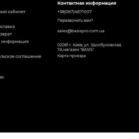
Контактная информация
ный кабинет
+38(067)4671007
Перезвонить вам?
оставка
sales@basispro.com.ua
зврат
я информация
02081 г. Киев, ул. Здолбуновская,
7А,магазин "BASIS"
Карта проезда
ельское соглашение
ях