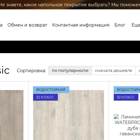
Не знаете, какое напольное покрытие выбрать? Мы поможе
а
Обмен и возврат
Контактная информация
Блог
Ещ
ic
Сортировка:
по популярности
сначала дешевле
ВОДОСТОЙКИЙ
ВОДОСТОЙ
32 КЛАСС
32 КЛАСС