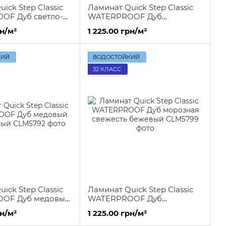
ick Step Classic
Ламинат Quick Step Classic
OF Дуб светло-
WATERPROOF Дуб
ый
песочный
рн/м²
1 225.00 грн/м²
КИЙ
ВОДОСТОЙКИЙ
32 КЛАСС
ick Step Classic
Ламинат Quick Step Classic
OF Дуб медовый
WATERPROOF Дуб
ый
морозная свежесть бежевый
рн/м²
1 225.00 грн/м²