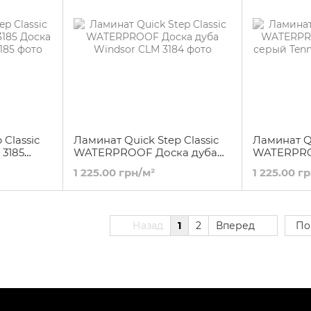
 Classic
Ламинат Quick Step Classic
Ламинат Qu
3185
WATERPROOF Доска дуба
WATERPRO
Windsor
серый Ten
1 225.00 грн/м²
1 225.00 г
Назад
1
2
Вперед
По