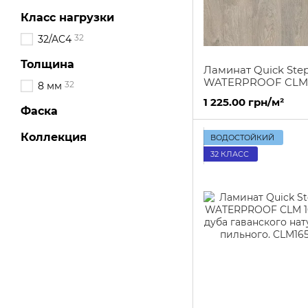
Класс нагрузки
32
32/AC4
Толщина
Ламинат Quick Step
WATERPROOF CLM 
32
8 мм
Доска дуба старого
1 225.00 грн/м²
серого
Фаска
Коллекция
ВОДОСТОЙКИЙ
32 КЛАСС