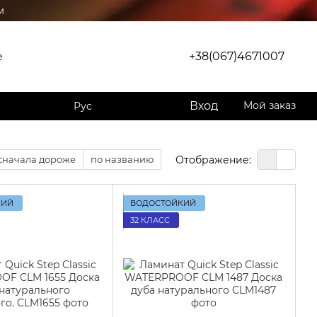
м
+38(067)4671007
е
Вход
Мой заказ
Рус
Отображение:
сначала дороже
по названию
КИЙ
ВОДОСТОЙКИЙ
32 КЛАСС