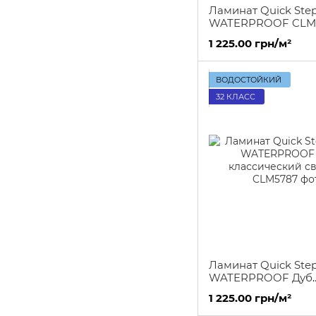
Ламинат Quick Step
WATERPROOF CLM 
Доска дуба гаванс
1 225.00 грн/м²
натурального пиль
ВОДОСТОЙКИЙ
32 КЛАСС
Ламинат Quick Step
WATERPROOF Дуб
классический свет
1 225.00 грн/м²