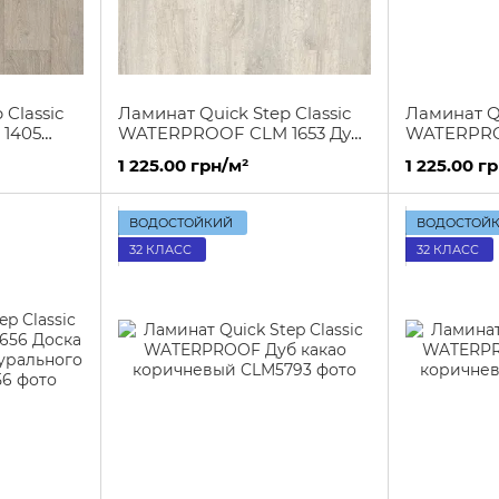
 Classic
Ламинат Quick Step Classic
Ламинат Qu
1405
WATERPROOF CLM 1653 Дуб
WATERPRO
 светло-
реставрированный белая
Доска дуб
1 225.00 грн/м²
1 225.00 г
патина
гаванского
ВОДОСТОЙКИЙ
ВОДОСТОЙ
32 КЛАСС
32 КЛАСС