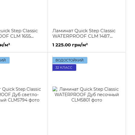
ick Step Classic
Ламинат Quick Step Classic
OF CLM 1655
WATERPROOF CLM 1487
а натурального
Доска дуба натурального
рн/м²
1 225.00 грн/м²
.
КИЙ
ВОДОСТОЙКИЙ
32 КЛАСС