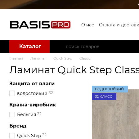
Перейти к основному контенту
О нас
Оплата и доставк
Каталог
Главная
Ламинат
Quick Step
Classic
Ламинат Quick Step Class
Защита от влаги
ВОДОСТОЙКИЙ
32
водостойкий
32 КЛАСС
Країна-виробник
32
Бельгия
Бренд
32
Quick Step