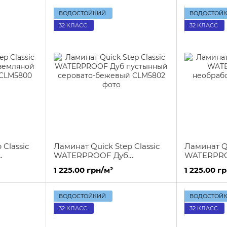
ВОДОСТОЙКИЙ
ВОДОСТОЙ
32 КЛАСС
32 КЛАСС
 Classic
Ламинат Quick Step Classic
Ламинат Qu
WATERPROOF Дуб
WATERPRO
ричневый
пустынный серовато-
необрабо
1 225.00 грн/м²
1 225.00 г
бежевый
ВОДОСТОЙКИЙ
ВОДОСТОЙ
32 КЛАСС
32 КЛАСС