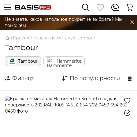
Не знаете, какое напольное покрытие выбрать? Мы
поможем
Краски
Краски по металу
Tambour
Tambour
Tambour
Hammerite
Фильтр
По популярности