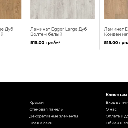
ge Дуб
Ламинат Egger Large Дуб
Ламинат E
ый
Волтем белый
Конвей на
815.00 грн/м²
815.00 грн
Клиентам
Краски
Вход в лич
Стеновая панель
О нас
Декоративные элементы
Оплата и д
Клея и лаки
Обмен и во