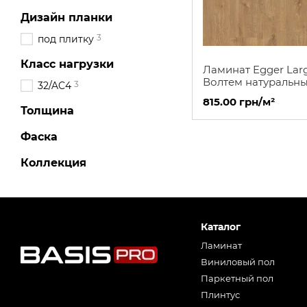
Дизайн планки
3
под плитку
Класс нагрузки
Ламинат Egger Lar
Волтем натуральн
3
32/AC4
815.00 грн/м²
Толщина
Фаска
Коллекция
Каталог
Ламинат
Виниловый пол
Паркетный пол
Плинтус