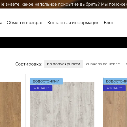
Не знаете, какое напольное покрытие выбрать? Мы поможе
а
Обмен и возврат
Контактная информация
Блог
глашение
Бренды
Сортировка:
по популярности
сначала дешевле
ВОДОСТОЙКИЙ
ВОДОСТОЙ
32 КЛАСС
32 КЛАСС