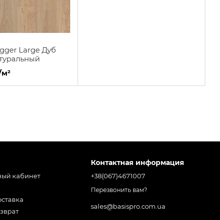
gger Large Дуб
туральный
/м²
Контактная информация
ный кабинет
+38(067)4671007
Перезвонить вам?
оставка
sales@basispro.com.ua
зврат