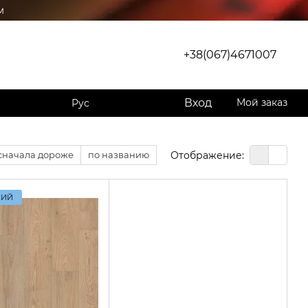
м
+38(067)4671007
Вход
Мой заказ
Рус
Отображение:
сначала дороже
по названию
КИЙ