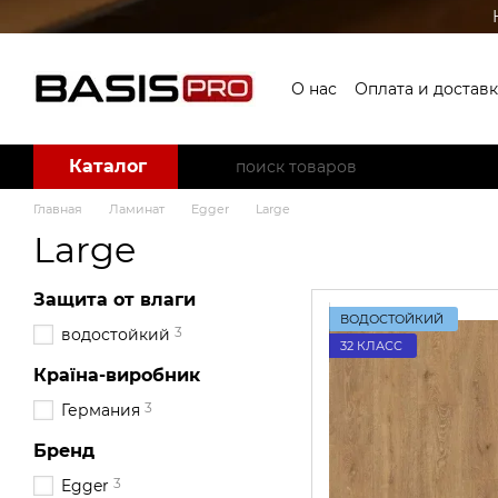
Перейти к основному контенту
О нас
Оплата и доставк
Пользовательское со
Каталог
Главная
Ламинат
Egger
Large
Large
Защита от влаги
ВОДОСТОЙКИЙ
3
водостойкий
32 КЛАСС
Країна-виробник
3
Германия
Бренд
3
Egger