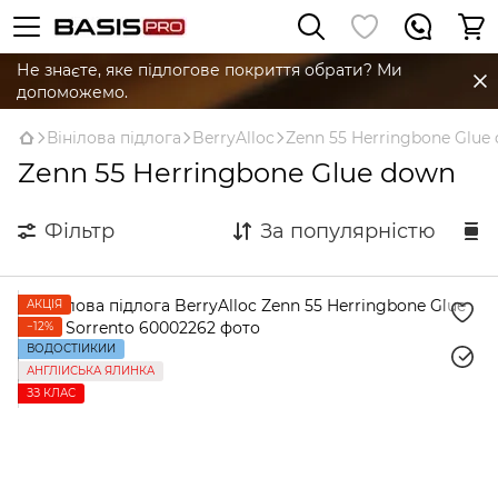
Не знаєте, яке підлогове покриття обрати? Ми
допоможемо.
Вінілова підлога
BerryAlloc
Zenn 55 Herringbone Glue
Zenn 55 Herringbone Glue down
Фільтр
За популярністю
АКЦІЯ
−12%
ВОДОСТІЙКИЙ
АНГЛІЙСЬКА ЯЛИНКА
ЗЗ КЛАС