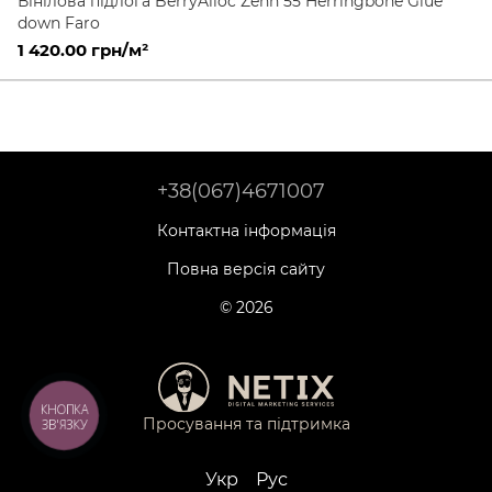
Вінілова підлога BerryAlloc Zenn 55 Herringbone Glue
down Faro
1 420.00 грн/м²
+38(067)4671007
Контактна інформація
Повна версія сайту
© 2026
КНОПКА
Просування та підтримка
ЗВ'ЯЗКУ
Укр
Рус