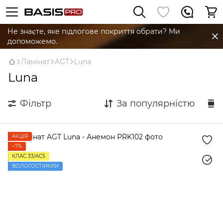
Не знаєте, яке підлогове покриття обрати? Ми
допоможемо.
Ламінат
AGT
Luna
Luna
Фільтр
За популярністю
АКЦІЯ
−7%
КЛАС 33/AC5
ВОЛОГОСТІЙКИЙ