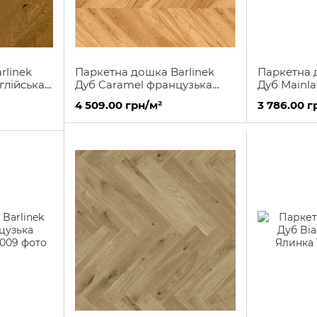
rlinek
Паркетна дошка Barlinek
Паркетна 
глійська
Дуб Caramel французька
Дуб Mainl
ялинка
ялинка
4 509.00 грн/м²
3 786.00 г