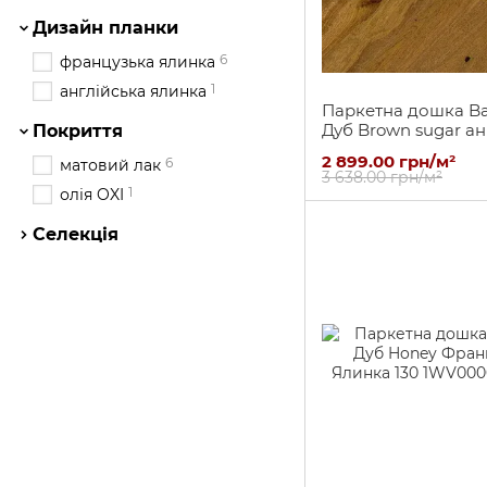
Дизайн планки
6
французька ялинка
1
англійська ялинка
Паркетна дошка Ba
Дуб Brown sugar ан
Покриття
ялинка
2 899.00 грн/м²
6
матовий лак
3 638.00 грн/м²
1
олія OXI
Селекція