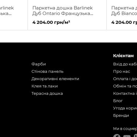
rlinek
Паркетна дошка Barlinek
Паркетна 
зька
Дуб Ontario Французька
Дуб Bianc
Ялинка 130
Ялинка
4 204.00 грн/м²
4 204.00 г
Клієнтам
Фарби
Вхід до каб
Стінова панель
Про нас
Декоративні елементи
Оплата і д
Клея та лаки
Обмін та 
Терасна дошка
Контактна 
Блог
Угода кори
Бренди
Ми в соцме