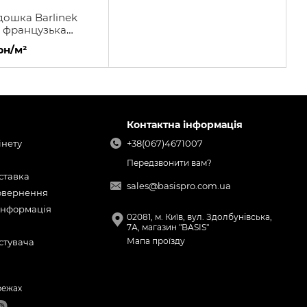
дошка Barlinek
o французька
рн/м²
Контактна інформація
інету
+38(067)4671007
Передзвонити вам?
оставка
sales@basispro.com.ua
повернення
інформація
02081, м. Київ, вул. Здолбунівська,
7А, магазин "BASIS"
Мапа проїзду
стувача
режах