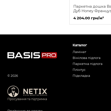
Паркетна дошка Ba
Дуб Honey Францу
Ялинка 130
4 204.00 грн/м²
Каталог
Ламінат
Вінілова підлога
Паркетна підлога
Плінтус
Підкладка
© 2026
Просування та підтримка
Приймаємо до оплати