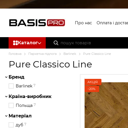
Перейти до основного контенту
Про нас
Оплата і доста
Угода користувача
Б
Каталог
Головна
Паркетна підлога
Barlinek
Pure Classico Line
Pure Classico Line
Бренд
АКЦІЯ
7
Barlinek
−20%
Країна-виробник
7
Польща
Матеріал
7
дуб