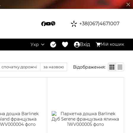
.
+38(067)4671007
Вхід
Мій кошик
Укр
Відображення:
спочатку дорожчі
за назвою