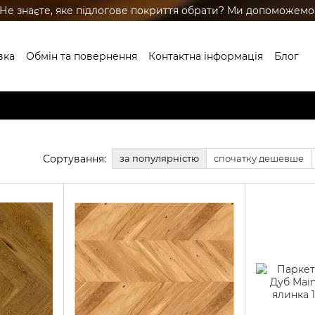
Не знаєте, яке підлогове покриття обрати? Ми допоможемо
вка
Обмін та повернення
Контактна інформація
Блог
ренди
Сортування:
за популярністю
спочатку дешевше