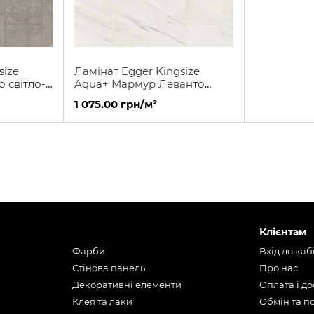
size
Ламінат Egger Kingsize
 світло-
Aqua+ Мармур Леванто
білий
1 075.00 грн/м²
Клієнтам
Фарби
Вхід до каб
Стінова панель
Про нас
Декоративні елементи
Оплата і д
Клея та лаки
Обмін та 