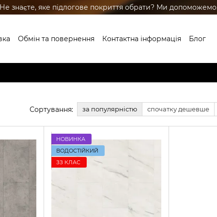
Не знаєте, яке підлогове покриття обрати? Ми допоможемо
вка
Обмін та повернення
Контактна інформація
Блог
ренди
Сортування:
за популярністю
спочатку дешевше
НОВИНКА
ВОДОСТІЙКИЙ
ЗЗ КЛАС