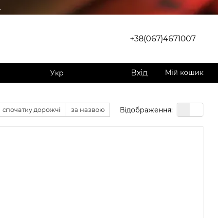
.
+38(067)4671007
Вхід
Мій кошик
Укр
Відображення:
спочатку дорожчі
за назвою