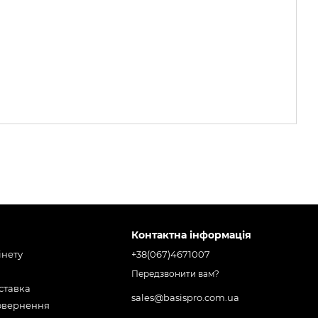
Контактна інформація
інету
+38(067)4671007
Передзвонити вам?
оставка
sales@basispro.com.ua
повернення