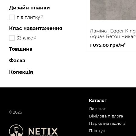
Дизайн планки
2
під плитку
Клас навантаження
Ламінат Egger King
Aqua+ Бетон Чикаго
2
33 клас
сірий
1 075.00 грн/м²
Товщина
Фаска
Колекція
Каталог
Ламінат
© 2026
Вінілова підлога
Паркетна підлога
Плінтус