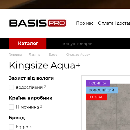
Перейти до основного контенту
Про нас
Оплата і доста
Угода користувача
Б
Каталог
Головна
Ламінат
Egger
Kingsize Aqua+
Kingsize Aqua+
Захист від вологи
НОВИНКА
2
водостійкий
ВОДОСТІЙКИЙ
ЗЗ КЛАС
Країна-виробник
2
Німеччина
Бренд
2
Egger