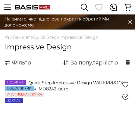
Не знаєте, яке підлогове покриття обрати? Ми
допоможемо.
Ламінат
Quick Step
Impressive Design
Impressive Design
Фільтр
За популярністю
НОВИНКА
ВОДОСТІЙКИЙ
АНГЛІЙСЬКА ЯЛИНКА
32 КЛАС