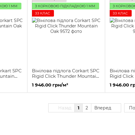
КОЮ 1 ММ
З КОРКОВОЮ ПІДКЛАДКОЮ 1 ММ
З КОРКОВО
ЗЗ КЛАС
ЗЗ КЛАС
rkart SPC
Вінілова підлога Corkart SPC
Вінілова п
ountain
Rigid Click Thunder Mountain
Rigid Click
Oak
Oak
1 946.00 грн/м²
1 946.00 г
Назад
1
2
Вперед
По