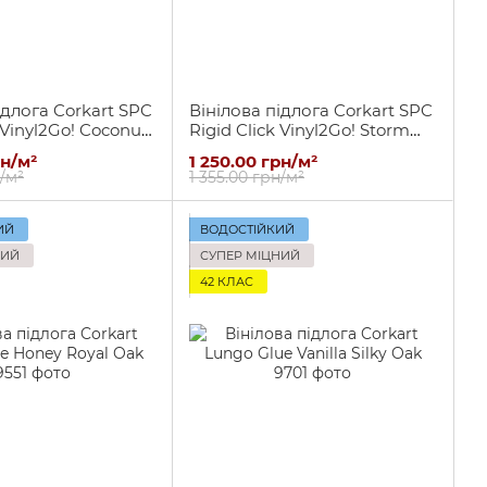
ідлога Corkart SPC
Вінілова підлога Corkart SPC
 Vinyl2Go! Coconut
Rigid Click Vinyl2Go! Storm
Antique Ash
рн/м²
1 250.00 грн/м²
н/м²
1 355.00 грн/м²
ИЙ
ВОДОСТІЙКИЙ
НИЙ
СУПЕР МІЦНИЙ
42 КЛАС