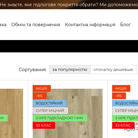
Не знаєте, яке підлогове покриття обрати? Ми допоможемо
вка
Обмін та повернення
Контактна інформація
Блог
ренди
Сортування:
за популярністю
спочатку дешевше
АКЦІЯ
АКЦІЯ
−8%
−8%
ВОДОСТІЙКИЙ
ВОДОСТІЙК
СУПЕР МІЦНИЙ
СУПЕР МІЦ
ММ
З IXPE ПІДКЛАДКОЮ 1 ММ
З IXPE ПІД
ЗЗ КЛАС
ЗЗ КЛАС