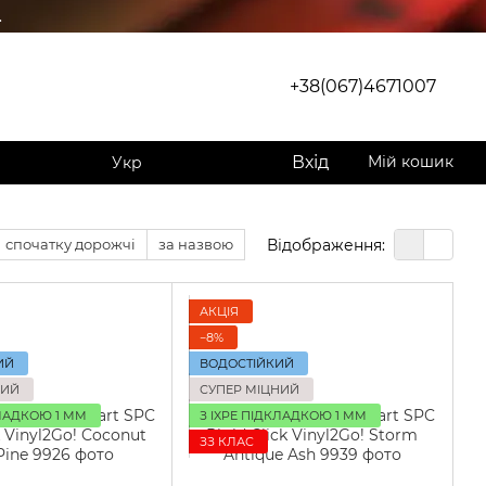
.
+38(067)4671007
Вхід
Мій кошик
Укр
Відображення:
спочатку дорожчі
за назвою
АКЦІЯ
−8%
ИЙ
ВОДОСТІЙКИЙ
НИЙ
СУПЕР МІЦНИЙ
КЛАДКОЮ 1 ММ
З IXPE ПІДКЛАДКОЮ 1 ММ
ЗЗ КЛАС