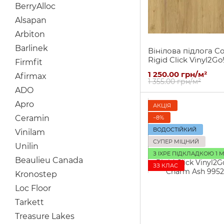
BerryAlloc
Alsapan
Arbiton
Barlinek
Вінілова підлога Co
Rigid Click Vinyl2Go
Firmfit
Summer Oak
1 250.00 грн/м²
Afirmax
1 355.00 грн/м²
ADO
Apro
АКЦІЯ
Ceramin
−8%
ВОДОСТІЙКИЙ
Vinilam
СУПЕР МІЦНИЙ
Unilin
З IXPE ПІДКЛАДКОЮ 1 
Beaulieu Canada
ЗЗ КЛАС
Kronostep
Loc Floor
Tarkett
Treasure Lakes