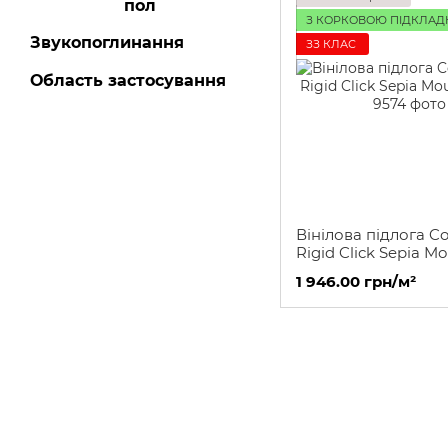
пол
З КОРКОВОЮ ПІДКЛАД
Звукопоглинання
ЗЗ КЛАС
Область застосування
Вінілова підлога Co
Rigid Click Sepia M
Oak
1 946.00 грн/м²