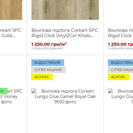
rkart SPC
Вінілова підлога Corkart SPC
Вінілова п
! Gold
Rigid Click Vinyl2Go! Khaki
Rigid Click
Winter Oak
Aged Pine
1 250.00 грн/м²
1 250.00 г
1 355.00 грн/м²
1 355.00 гр
ВОДОСТІЙКИЙ
ВОДОСТІЙК
СУПЕР МІЦНИЙ
СУПЕР МІЦ
42 КЛАС
42 КЛАС
ММ