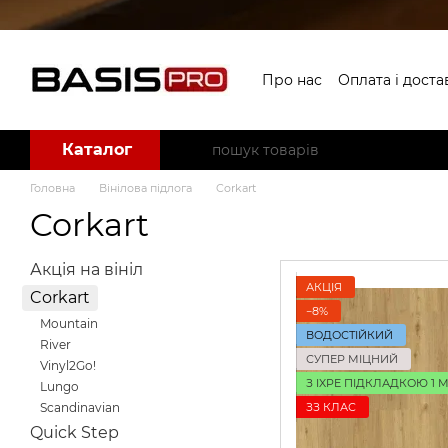
Перейти до основного контенту
Про нас
Оплата і доста
Угода користувача
Б
Каталог
Головна
Вінілова підлога
Corkart
Corkart
Акція на вініл
АКЦІЯ
Corkart
−8%
Mountain
ВОДОСТІЙКИЙ
River
СУПЕР МІЦНИЙ
Vinyl2Go!
З IXPE ПІДКЛАДКОЮ 1 
Lungo
ЗЗ КЛАС
Scandinavian
Quick Step