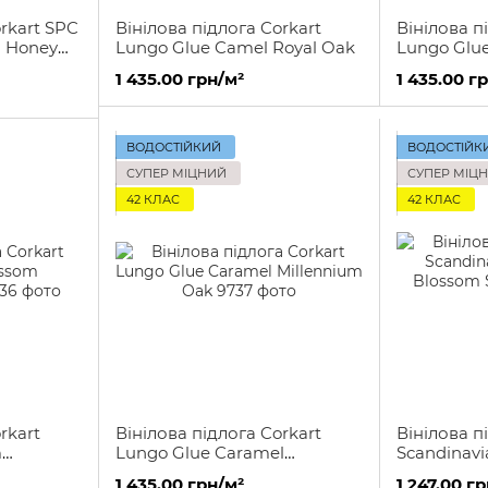
rkart SPC
Вінілова підлога Corkart
Вінілова п
! Honey
Lungo Glue Camel Royal Oak
Lungo Glu
1 435.00 грн/м²
1 435.00 г
ВОДОСТІЙКИЙ
ВОДОСТІЙК
СУПЕР МІЦНИЙ
СУПЕР МІЦ
42 КЛАС
42 КЛАС
rkart
Вінілова підлога Corkart
Вінілова п
m
Lungo Glue Caramel
Scandinav
Millennium Oak
Blossom S
1 435.00 грн/м²
1 247.00 г