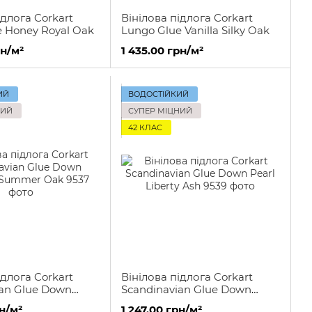
ідлога Corkart
Вінілова підлога Corkart
e Honey Royal Oak
Lungo Glue Vanilla Silky Oak
рн/м²
1 435.00 грн/м²
ИЙ
ВОДОСТІЙКИЙ
НИЙ
СУПЕР МІЦНИЙ
42 КЛАС
ідлога Corkart
Вінілова підлога Corkart
ian Glue Down
Scandinavian Glue Down
ummer Oak
Pearl Liberty Ash
рн/м²
1 247.00 грн/м²