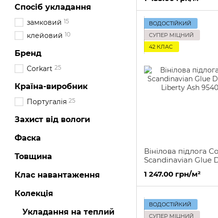
Спосіб укладання
15
замковий
ВОДОСТІЙКИЙ
10
клейовий
СУПЕР МІЦНИЙ
42 КЛАС
Бренд
25
Corkart
Країна-виробник
25
Португалія
Захист від вологи
Фаска
Вінілова підлога Co
Товщина
Scandinavian Glue 
Liberty Ash
1 247.00 грн/м²
Клас навантаження
Колекція
ВОДОСТІЙКИЙ
Укладання на теплий
СУПЕР МІЦНИЙ