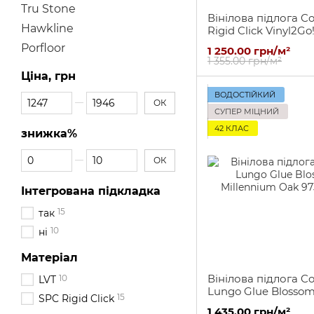
Tru Stone
Вінілова підлога Co
Hawkline
Rigid Click Vinyl2Go
Charm Ash
Porfloor
1 250.00 грн/м²
1 355.00 грн/м²
Ціна, грн
ВОДОСТІЙКИЙ
Від Ціна, грн
До Ціна, грн
ОК
СУПЕР МІЦНИЙ
42 КЛАС
знижка%
Від знижка%
До знижка%
ОК
Інтегрована підкладка
15
так
10
ні
Матеріал
Вінілова підлога Co
10
LVT
Lungo Glue Blosso
15
SPC Rigid Click
Millennium Oak
1 435.00 грн/м²