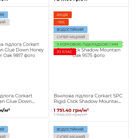
ИЙ
АКЦІЯ
НИЙ
−10%
ВОДОСТІЙКИЙ
СУПЕР МІЦНИЙ
З КОРКОВОЮ ПІДКЛАДКОЮ 1 ММ
ЗЗ КЛАС
ідлога Corkart
Вінілова підлога Corkart SPC
ian Glue Down
Rigid Click Shadow Mountain
mmer Oak
Oak
рн/м²
1 751.40 грн/м²
1 946.00 грн/м²
ИЙ
ВОДОСТІЙКИЙ
НИЙ
СУПЕР МІЦНИЙ