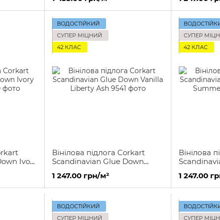
ВОДОСТІЙКИЙ
ВОДОСТІЙК
СУПЕР МІЦНИЙ
СУПЕР МІЦ
42 КЛАС
42 КЛАС
rkart
Вінілова підлога Corkart
Вінілова п
Down Ivory
Scandinavian Glue Down
Scandinav
Vanilla Liberty Ash
Honey Su
1 247.00 грн/м²
1 247.00 г
ВОДОСТІЙКИЙ
ВОДОСТІЙК
СУПЕР МІЦНИЙ
СУПЕР МІЦ