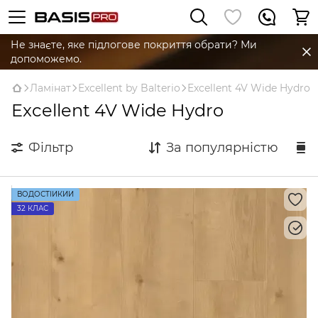
Не знаєте, яке підлогове покриття обрати? Ми
допоможемо.
Ламінат
Excellent by Balterio
Excellent 4V Wide Hydro
Excellent 4V Wide Hydro
Фільтр
За популярністю
ВОДОСТІЙКИЙ
32 КЛАС