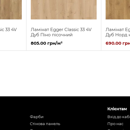
ic 33 4V
Ламінат Egger Classic 33 4V
Ламінат Eg
Дуб Піно пісочний
Дуб Норд 
805.00 грн/м²
690.00 гр
Клієнтам
Фарби
Вхід до каб
Стінова панель
Про нас