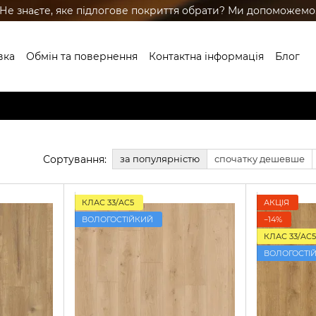
Не знаєте, яке підлогове покриття обрати? Ми допоможемо
вка
Обмін та повернення
Контактна інформація
Блог
ренди
Сортування:
за популярністю
спочатку дешевше
КЛАС 33/AC5
АКЦІЯ
ВОЛОГОСТІЙКИЙ
−14%
КЛАС 33/AC5
ВОЛОГОСТІ