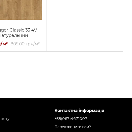
ger Classic 33 4V
натуральний
н/м²
805.00 грн/м²
Контактна інформація
інету
+38(067)4671007
Передзвонити вам?