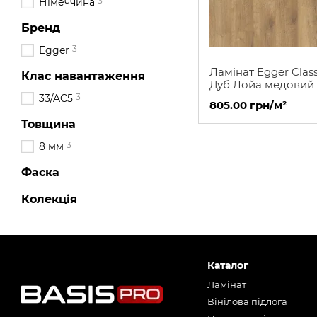
3
Німеччина
Бренд
3
Egger
Ламінат Egger Class
Клас навантаження
Дуб Лойа медовий
3
33/AC5
805.00 грн/м²
Товщина
3
8 мм
Фаска
Колекція
Каталог
Ламінат
Вінілова підлога