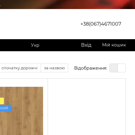
.
+38(067)4671007
Вхід
Мій кошик
Укр
Відображення:
спочатку дорожчі
за назвою
ЙКИЙ