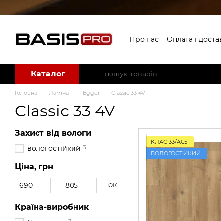
Перейти до основного контенту
Про нас
Оплата і доста
Угода користувача
Б
Каталог
Головна
Ламінат
Egger
Classic 33 4V
Classic 33 4V
Захист від вологи
КЛАС 33/AC5
3
вологостійкий
ВОЛОГОСТІЙКИЙ
Ціна, грн
Від Ціна, грн
До Ціна, грн
ОК
Країна-виробник