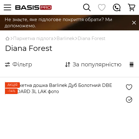
Не знаєте, яке підлогове покриття обрати? Ми
допоможемо.
Паркетна підлога
Barlinek
Diana Forest
Diana Forest
Фільтр
За популярністю
АКЦІЯ
−14%