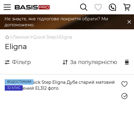
Не знаєте, яке підлогове покриття обрати? Ми
допоможемо.
Ламінат
Quick Step
Eligna
Eligna
Фільтр
За популярністю
ВОДОСТІЙКИЙ
32 КЛАС