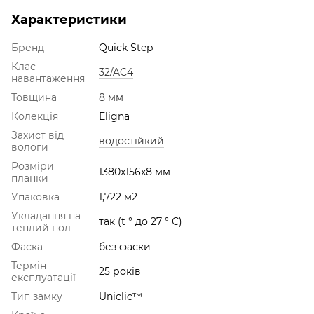
Характеристики
Бренд
Quick Step
Клас
32/AC4
навантаження
Товщина
8 мм
Колекція
Eligna
Захист від
водостійкий
вологи
Розміри
1380x156x8 мм
планки
Упаковка
1,722 м2
Укладання на
так (t ° до 27 ° С)
теплий пол
Фаска
без фаски
Термін
25 років
експлуатації
Тип замку
Uniclic™