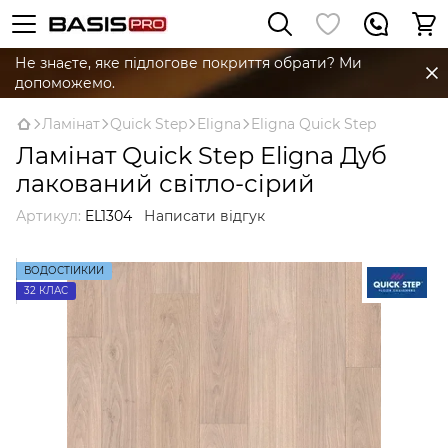
Не знаєте, яке підлогове покриття обрати? Ми
допоможемо.
Ламінат
Quick Step
Eligna
Eligna Quick Step
Ламінат Quick Step Eligna Дуб
лакований світло-сірий
Артикул:
EL1304
Написати відгук
ВОДОСТІЙКИЙ
32 КЛАС