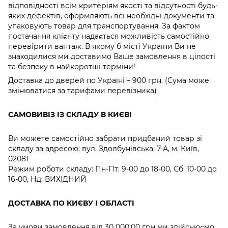
відповідності всім критеріям якості та відсутності будь-
яких дефектів, оформляють всі необхідні документи та
упаковують товар для транспортування. За фактом
постачання клієнту надається можливість самостійно
перевірити вантаж. В якому б місті України Ви не
знаходилися ми доставимо Ваше замовлення в цілості
та безпеку в найкоротші терміни!
Доставка до дверей по Україні – 900 грн. (Сума може
змінюватися за тарифами перевізника)
САМОВИВІЗ ІЗ СКЛАДУ В КИЄВІ
Ви можете самостійно забрати придбаний товар зі
складу за адресою: вул. Здолбунівська, 7-А, м. Київ,
02081
Режим роботи складу: Пн-Пт: 9-00 до 18-00, Сб: 10-00 до
16-00, Нд: ВИХІДНИЙ
ДОСТАВКА ПО КИЄВУ І ОБЛАСТІ
За умови замовлення від 30 000,00 грн ми здійснюємо