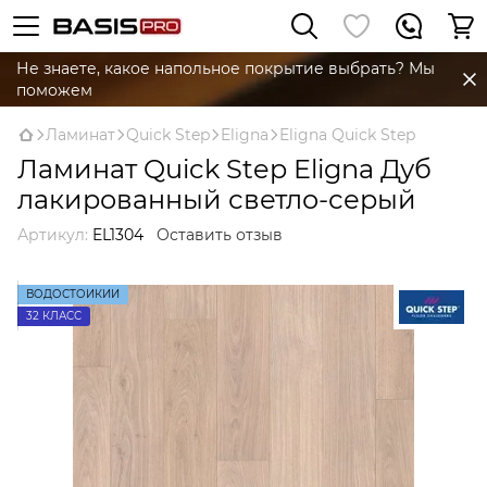
Не знаете, какое напольное покрытие выбрать? Мы
поможем
Ламинат
Quick Step
Eligna
Eligna Quick Step
Ламинат Quick Step Eligna Дуб
лакированный светло-серый
Артикул:
EL1304
Оставить отзыв
ВОДОСТОЙКИЙ
32 КЛАСС