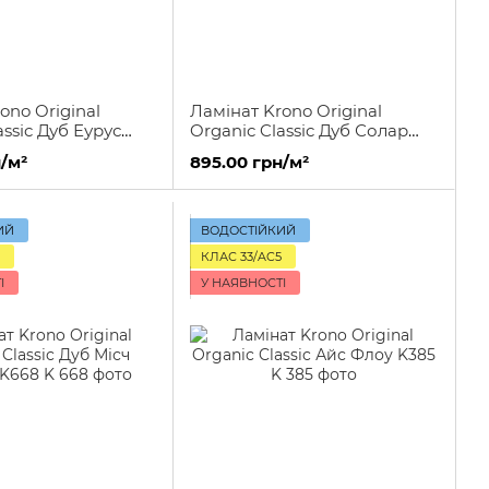
ono Original
Ламінат Krono Original
assic Дуб Еурус
Organic Classic Дуб Солар
K405
/м²
895.00 грн/м²
ИЙ
ВОДОСТІЙКИЙ
КЛАС 33/AC5
І
У НАЯВНОСТІ