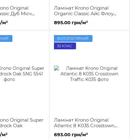
ono Original
Ламінат Krono Original
assic Дуб Місч
Organic Classic Айс Флоу
668
K385
/м²
895.00 грн/м²
ЙКИЙ
ВОЛОГОСТІЙКИЙ
32 КЛАС
ono Original Super
Ламінат Krono Original
drock Oak
Atlantic 8 K035 Crosstown
Traffic
/м²
693.00 грн/м²