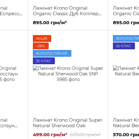
nal
Ламінат Krono Original
Ламінат Kr
 Еспрессо
Organic Classic Дуб Коппер
Organic Cl
Есіреал K665
Есіреал K
895.00 грн/м²
895.00 грн
АКЦІЯ
ВОЛОГОСТІ
−26%
32 КЛАС
ВОЛОГОСТІЙКИЙ
32 КЛАС
nal
Ламінат Krono Original Super
Ламінат Kr
сстаун
Natural Sherwood Oak
Natural Be
499.00 грн/м²
570.00 грн
670.00 грн/м²