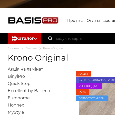
Перейти до основного контенту
Про нас
Оплата і доста
Каталог
Головна
Ламінат
Krono Original
Krono Original
Акція на ламінат
АКЦІЯ
BinylPro
СУПЕР ДОВЖИНА - 2 М
Quick Step
РОЗПРОДАЖ
Excellent by Balterio
−50%
Eurohome
ВОЛОГОСТІЙКИЙ
Honnex
MyStyle