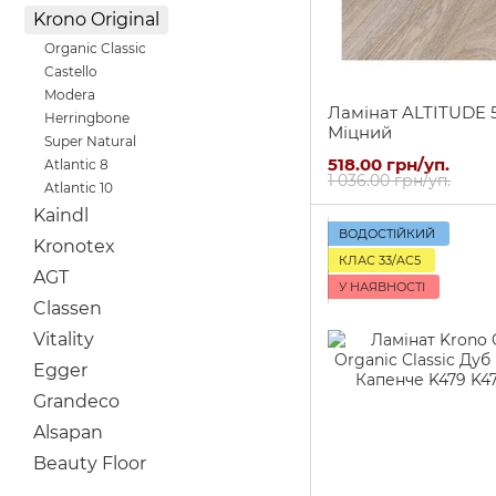
Krono Original
Organic Classic
Castello
Modera
Ламінат ALTITUDE 
Herringbone
Міцний
Super Natural
518.00 грн/уп.
Atlantic 8
1 036.00 грн/уп.
Atlantic 10
Kaindl
ВОДОСТІЙКИЙ
Kronotex
КЛАС 33/AC5
AGT
У НАЯВНОСТІ
Classen
Vitality
Egger
Grandeco
Alsapan
Beauty Floor