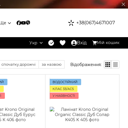
.
+38(067)4671007
Ще
Вхід
Мій кошик
Укр
Відображення:
спочатку дорожчі
за назвою
ИЙ
ВОДОСТІЙКИЙ
КЛАС 33/AC5
І
У НАЯВНОСТІ