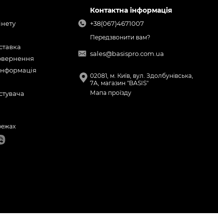
Контактна інформація
інету
+38(067)4671007
Передзвонити вам?
оставка
sales@basispro.com.ua
повернення
інформація
02081, м. Київ, вул. Здолбунівська,
7А, магазин "BASIS"
Мапа проїзду
стувача
режах