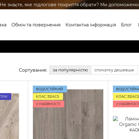
Не знаєте, яке підлогове покриття обрати? Ми допоможемо
вка
Обмін та повернення
Контактна інформація
Блог
Сортування:
за популярністю
спочатку дешевше
ВОДОСТІЙКИЙ
ВОДОСТІЙК
ЕТРИ
КЛАС 33/AC5
КЛАС 33/AC5
У НАЯВНОСТІ
У НАЯВНОСТ