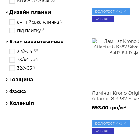
99
Krono Original
ВОЛОГОСТІЙКИЙ
Дизайн планки
32 КЛАС
9
англійська ялинка
8
під плитку
Клас навантаження
66
32/AC4
24
33/AC5
9
32/AC5
Товщина
Фаска
Ламінат Krono Origi
Atlantic 8 K387 Silv
Колекція
K387
693.00 грн/м²
ВОЛОГОСТІЙКИЙ
32 КЛАС