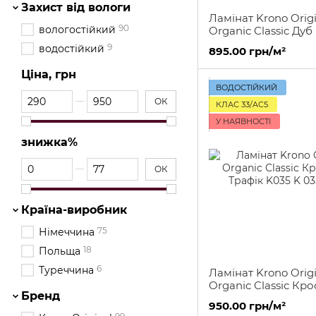
Захист від вологи
Ламінат Krono Origi
90
вологостійкий
Organic Classic Дуб
Капенче K479
9
водостійкий
895.00 грн/м²
Ціна, грн
ВОДОСТІЙКИЙ
Від Ціна, грн
До Ціна, грн
ОК
КЛАС 33/AC5
У НАЯВНОСТІ
знижка%
Від знижка%
До знижка%
ОК
Країна-виробник
75
Німеччина
18
Польща
6
Туреччина
Ламінат Krono Origi
Organic Classic Кро
Бренд
Трафік K035
950.00 грн/м²