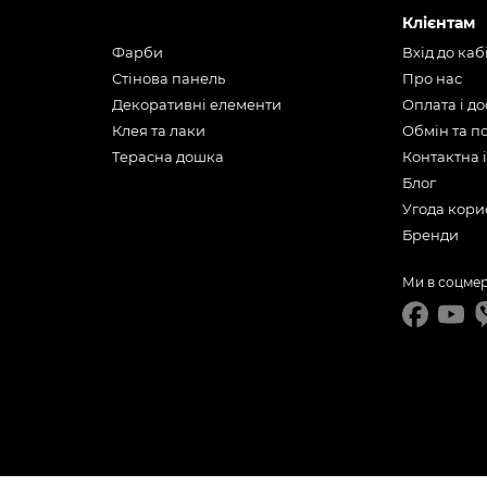
Клієнтам
Фарби
Вхід до каб
Стінова панель
Про нас
Декоративні елементи
Оплата і д
Клея та лаки
Обмін та 
Терасна дошка
Контактна 
Блог
Угода кори
Бренди
Ми в соцме