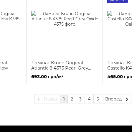
nal
Ламінат Krono Original
Ламінат Kr
Flow
Atlantic 8 4375 Pearl Grey
Castello K
Oxide
Cashmere 
693.00 грн/м²
465.00 грн
Назад
1
2
3
4
5
Вперед