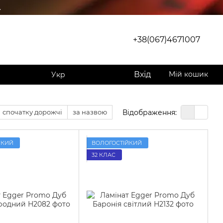
.
+38(067)4671007
Вхід
Мій кошик
Укр
Відображення:
спочатку дорожчі
за назвою
ЙКИЙ
ВОЛОГОСТІЙКИЙ
32 КЛАС