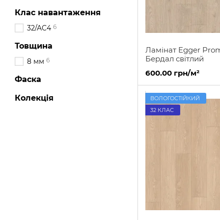
Клас навантаження
6
32/AC4
Товщина
Ламінат Egger Pro
Бердал світлий
6
8 мм
600.00 грн/м²
Фаска
Колекція
ВОЛОГОСТІЙКИЙ
32 КЛАС