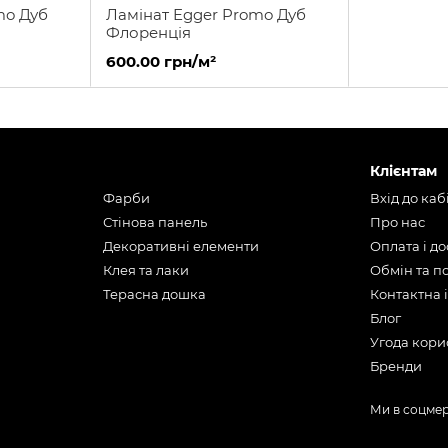
mo Дуб
Ламінат Egger Promo Дуб
Флоренція
600.00 грн/м²
Клієнтам
Фарби
Вхід до каб
Стінова панель
Про нас
Декоративні елементи
Оплата і д
Клея та лаки
Обмін та 
Терасна дошка
Контактна 
Блог
Угода кори
Бренди
Ми в соцме