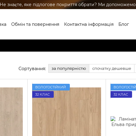
Не знаєте, яке підлогове покриття обрати? Ми допоможемо
вка
Обмін та повернення
Контактна інформація
Блог
ренди
Сортування:
за популярністю
спочатку дешевше
ВОЛОГОСТІЙКИЙ
ВОЛОГОСТІ
32 КЛАС
32 КЛАС