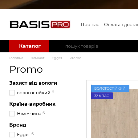
Перейти до основного контенту
Про нас
Оплата і доста
Угода користувача
Б
Каталог
Головна
Ламінат
Egger
Promo
Promo
Захист від вологи
ВОЛОГОСТІЙКИЙ
6
вологостійкий
32 КЛАС
Країна-виробник
6
Німеччина
Бренд
6
Egger