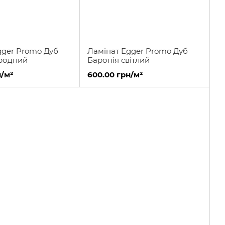
gger Promo Дуб
Ламінат Egger Promo Дуб
родний
Баронія світлий
н/м²
600.00 грн/м²