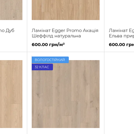
mo Дуб
Ламінат Egger Promo Акація
Ламінат E
Шеффілд натуральна
Ельва при
600.00 грн/м²
600.00 гр
ВОЛОГОСТІЙКИЙ
32 КЛАС