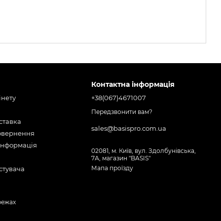
Контактна інформація
інету
+38(067)4671007
Передзвонити вам?
оставка
sales@basispro.com.ua
повернення
інформація
02081, м. Київ, вул. Здолбунівська,
7А, магазин "BASIS"
Мапа проїзду
стувача
режах