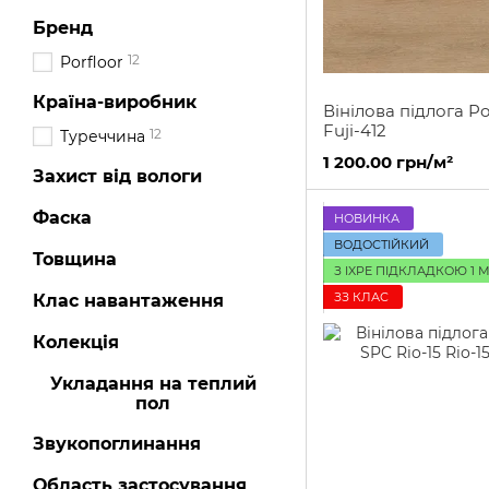
Бренд
12
Porfloor
Країна-виробник
Вінілова підлога Po
Fuji-412
12
Туреччина
1 200.00 грн/м²
Захист від вологи
Фаска
НОВИНКА
ВОДОСТІЙКИЙ
Товщина
З IXPE ПІДКЛАДКОЮ 1 
ЗЗ КЛАС
Клас навантаження
Колекція
Укладання на теплий
пол
Звукопоглинання
Область застосування