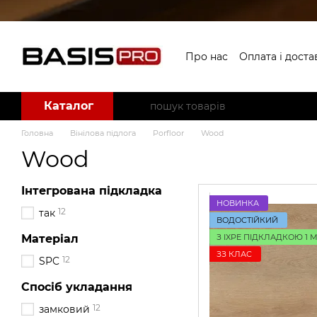
Перейти до основного контенту
Про нас
Оплата і доста
Угода користувача
Б
Каталог
Головна
Вінілова підлога
Porfloor
Wood
Wood
Інтегрована підкладка
НОВИНКА
12
так
ВОДОСТІЙКИЙ
З IXPE ПІДКЛАДКОЮ 1 
Матеріал
ЗЗ КЛАС
12
SPC
Спосіб укладання
12
замковий