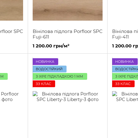
rfloor SPC
Вінілова підлога Porfloor SPC
Вінілова п
Fuji-611
Fuji-411
1 200.00 грн/м²
1 200.00 г
НОВИНКА
НОВИНКА
ВОДОСТІЙКИЙ
ВОДОСТІЙК
ММ
З IXPE ПІДКЛАДКОЮ 1 ММ
З IXPE ПІД
ЗЗ КЛАС
ЗЗ КЛАС