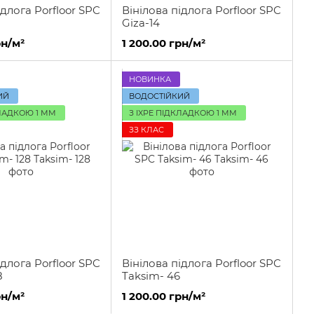
ідлога Porfloor SPC
Вінілова підлога Porfloor SPC
Giza-14
рн/м²
1 200.00 грн/м²
НОВИНКА
ИЙ
ВОДОСТІЙКИЙ
КЛАДКОЮ 1 ММ
З IXPE ПІДКЛАДКОЮ 1 ММ
ЗЗ КЛАС
ідлога Porfloor SPC
Вінілова підлога Porfloor SPC
8
Taksim- 46
рн/м²
1 200.00 грн/м²