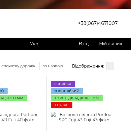
.
+38(067)4671007
Вхід
Мій кошик
Укр
Відображення:
спочатку дорожчі
за назвою
НОВИНКА
ИЙ
ВОДОСТІЙКИЙ
КЛАДКОЮ 1 ММ
З IXPE ПІДКЛАДКОЮ 1 ММ
ЗЗ КЛАС