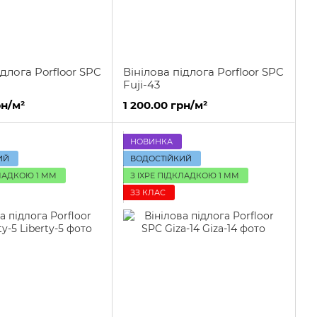
ідлога Porfloor SPC
Вінілова підлога Porfloor SPC
Fuji-43
рн/м²
1 200.00 грн/м²
НОВИНКА
ИЙ
ВОДОСТІЙКИЙ
КЛАДКОЮ 1 ММ
З IXPE ПІДКЛАДКОЮ 1 ММ
ЗЗ КЛАС