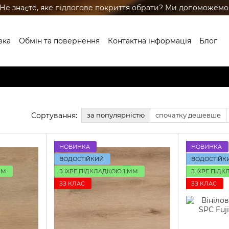
Не знаєте, яке підлогове покриття обрати? Ми допоможемо
вка
Обмін та повернення
Контактна інформація
Блог
ренди
Сортування:
за популярністю
спочатку дешевше
НОВИНКА
НОВИНКА
ВОДОСТІЙКИЙ
ВОДОСТІЙК
ММ
З IXPE ПІДКЛАДКОЮ 1 ММ
З IXPE ПІД
ЗЗ КЛАС
ЗЗ КЛАС