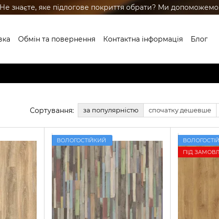
Не знаєте, яке підлогове покриття обрати? Ми допоможемо
вка
Обмін та повернення
Контактна інформація
Блог
ренди
Сортування:
за популярністю
спочатку дешевше
ВОЛОГОСТІЙКИЙ
ВОЛОГОСТІ
ПІД ЗАМОВ