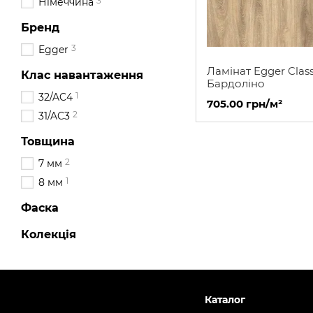
3
Німеччина
Бренд
3
Egger
Ламінат Egger Class
Клас навантаження
Бардоліно
1
32/AC4
705.00 грн/м²
2
31/AC3
Товщина
2
7 мм
1
8 мм
Фаска
Колекція
Каталог