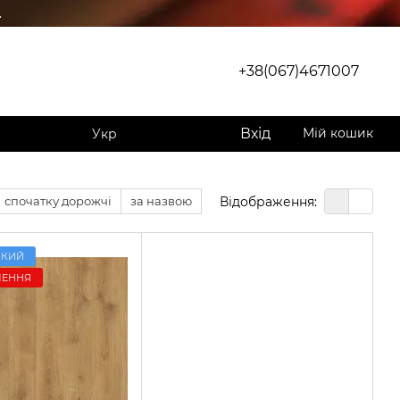
.
+38(067)4671007
Вхід
Мій кошик
Укр
Відображення:
спочатку дорожчі
за назвою
ЙКИЙ
ЛЕННЯ