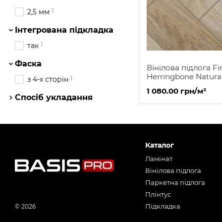
1
2,5 мм
Інтегрована підкладка
1
так
Фаска
Вінілова підлога Fi
Herringbone Natura
1
з 4-х сторін
EWH 2983GD
1 080.00 грн/м²
Спосіб укладання
Каталог
Ламінат
Вінілова підлога
Паркетна підлога
Плінтус
Підкладка
© 2026