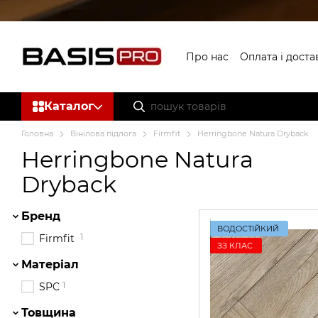
Перейти до основного контенту
Про нас
Оплата і доста
Каталог
Головна
Вінілова підлога
Firmfit
Herringbone Natura Dryback
Herringbone Natura
Dryback
Бренд
ВОДОСТІЙКИЙ
1
Firmfit
ЗЗ КЛАС
Матеріал
1
SPC
Товщина