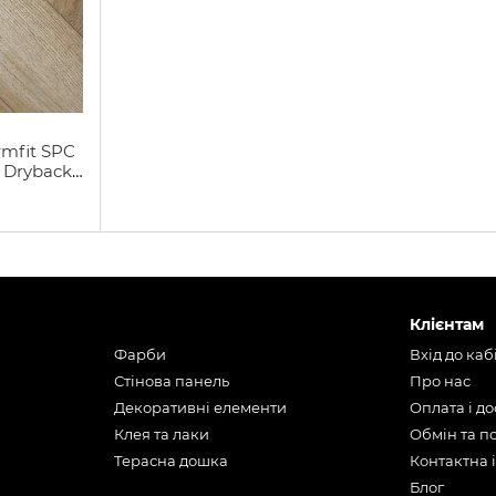
rmfit SPC
 Dryback
Клієнтам
Фарби
Вхід до каб
Стінова панель
Про нас
Декоративні елементи
Оплата і д
Клея та лаки
Обмін та 
Терасна дошка
Контактна 
Блог