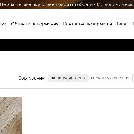
Не знаєте, яке підлогове покриття обрати? Ми допоможемо
вка
Обмін та повернення
Контактна інформація
Блог
Сортування:
за популярністю
спочатку дешевше