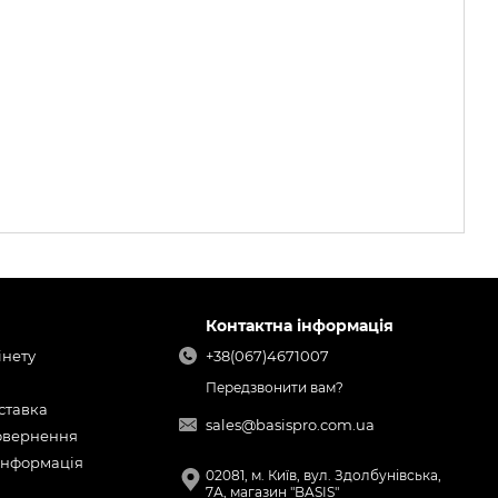
Контактна інформація
інету
+38(067)4671007
Передзвонити вам?
оставка
sales@basispro.com.ua
повернення
інформація
02081, м. Київ, вул. Здолбунівська,
7А, магазин "BASIS"