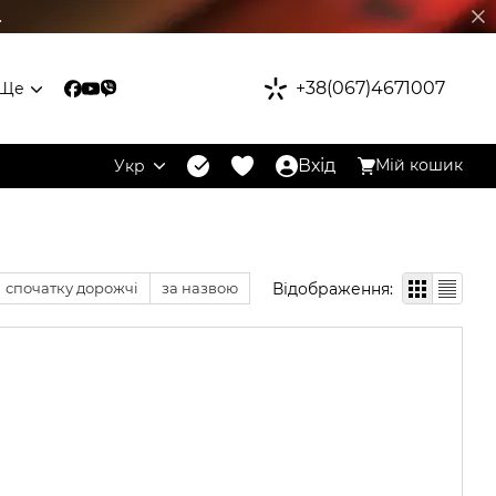
.
+38(067)4671007
Ще
Вхід
Мій кошик
Укр
Відображення:
спочатку дорожчі
за назвою