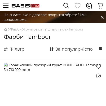
Не знаєте, яке підлогове покриття обрати? Ми
допоможемо.
Фарби
Грунтовки та шпаклівки
Tambour
Фарби Tambour
Фільтр
За популярністю