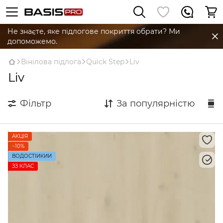
Не знаєте, яке підлогове покриття обрати? Ми
допоможемо.
Вінілова підлога
Quick Step
Liv
Liv
Фільтр
За популярністю
АКЦІЯ
−10%
ВОДОСТІЙКИЙ
ЗЗ КЛАС