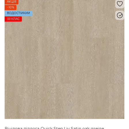
АКЦІЯ
−10%
ВОДОСТІЙКИЙ
ЗЗ КЛАС
Вінілова підлога Quick Step Liv Satin oak greige