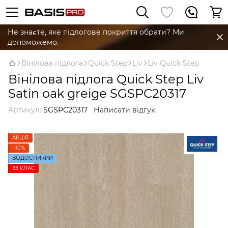
Не знаєте, яке підлогове покриття обрати? Ми
допоможемо.
Вінілова підлога
Quick Step
Liv
Liv Quick Step
Вінілова підлога Quick Step Liv
Satin oak greige SGSPC20317
Артикул:
SGSPC20317
Написати відгук
АКЦІЯ
−10%
ВОДОСТІЙКИЙ
ЗЗ КЛАС