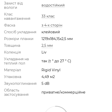
Захист від
водостійкий
вологи
Клас
33 клас
навантаження
Фаска
з 4-х сторін
Спосіб укладання
клейовий
Розміри планки
1219х184,15х2,5 мм
Товщина
2,5 мм
Колекція
Liv
Укладання на
так (t ° до 27 ° С)
теплий пол
Матеріал
Rigid Vinyl
Упаковка
4,49 м2
Звукопоглинання
5 dB
Область
приватне/коммерційне
застосування