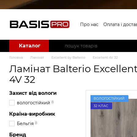
Перейти до основного контенту
Про нас
Оплата і доста
Угода користувача
Б
Каталог
Головна
Ламінат
Excellent by Balterio
Excellent 4V 32
Ламінат Balterio Excellen
4V 32
Захист від вологи
ВОЛОГОСТІЙКИЙ
8
вологостійкий
32 КЛАС
Країна-виробник
8
Бельгія
Бренд