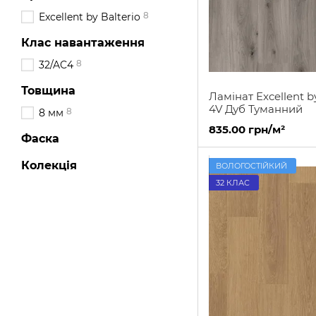
8
Excellent by Balterio
Клас навантаження
8
32/AC4
Товщина
Ламінат Excellent by
4V Дуб Туманний
8
8 мм
835.00 грн/м²
Фаска
Колекція
ВОЛОГОСТІЙКИЙ
32 КЛАС