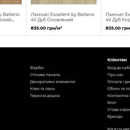
 Balterio
Ламінат Excellent by Balterio
Ламінат Exc
Білий
4V Дуб Оновлений
4V Дуб Ко
835.00 грн/м²
835.00 грн
Клієнтам
Фарби
Вхід до каб
Стінова панель
Про нас
Декоративні елементи
Оплата і д
Клея та лаки
Обмін та 
Терасна дошка
Контактна 
Блог
Угода кори
Бренди
Ми в соцме