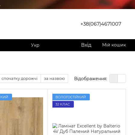
.
+38(067)4671007
Вхід
Мій кошик
Укр
Відображення:
спочатку дорожчі
за назвою
ЙКИЙ
ВОЛОГОСТІЙКИЙ
32 КЛАС