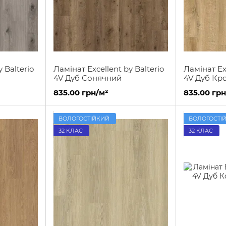
 Balterio
Ламінат Excellent by Balterio
Ламінат Exc
4V Дуб Сонячний
4V Дуб Кр
835.00 грн/м²
835.00 грн
ВОЛОГОСТІЙКИЙ
ВОЛОГОСТІ
32 КЛАС
32 КЛАС