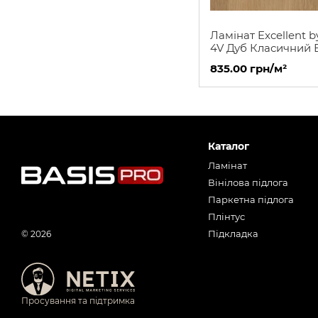
Ламінат Excellent by
4V Дуб Класичний 
Лакований
835.00 грн/м²
Каталог
Ламінат
Вінілова підлога
Паркетна підлога
Плінтус
Підкладка
© 2026
Просування та підтримка