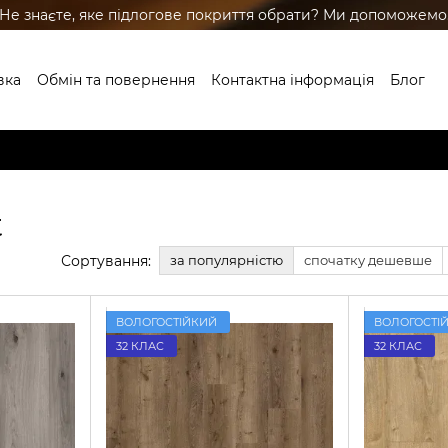
Не знаєте, яке підлогове покриття обрати? Ми допоможемо
вка
Обмін та повернення
Контактна інформація
Блог
ренди
t
Сортування:
за популярністю
спочатку дешевше
ВОЛОГОСТІЙКИЙ
ВОЛОГОСТІ
32 КЛАС
32 КЛАС