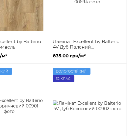
ellent by Balterio
Ламінат Excellent by Balterio
омвель
4V Дуб Палений
Натуральний
/м²
835.00 грн/м²
ЙКИЙ
ВОЛОГОСТІЙКИЙ
32 КЛАС