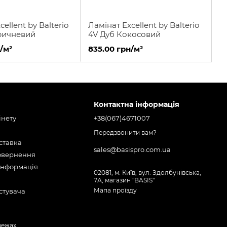
ellent by Balterio
Ламінат Excellent by Balterio
ричневий
4V Дуб Кокосовий
/м²
835.00 грн/м²
Контактна інформація
інету
+38(067)4671007
Передзвонити вам?
оставка
sales@basispro.com.ua
повернення
інформація
02081, м. Київ, вул. Здолбунівська,
7А, магазин "BASIS"
Мапа проїзду
стувача
режах