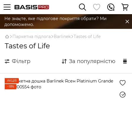
Не знаєте, яке підлогове покриття обрати? Ми
допоможемо.
Паркетна підлога
Barlinek
Tastes of Life
Tastes of Life
Фільтр
За популярністю
АКЦІЯ
−18%