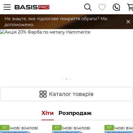
Не знаєте, яке підлогове покриття обрати? Ми
допоможемо.
Каталог товарів
Хіти
Розпродаж
ХІТ
ХІТ
ХІТ