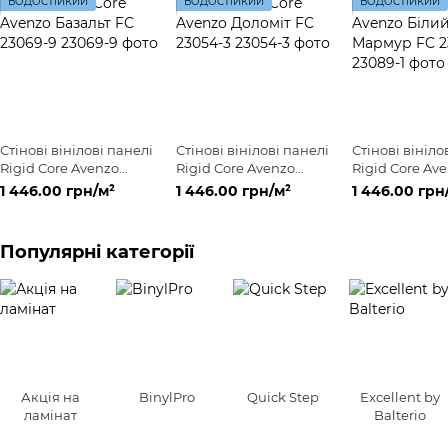
ВОДОСТІЙКИЙ
ВОДОСТІЙКИЙ
ВОДОСТІЙКИЙ
Стінові вінілові панелі
Стінові вінілові панелі
Стінові вініло
Rigid Core Avenzo
Rigid Core Avenzo
Rigid Core Av
Базальт FC 23069-9
Доломіт FC 23054-3
Білий Мармур
1 446.00 грн/м²
1 446.00 грн/м²
1 446.00 грн
23089-1
Популярні категорії
Акція на
BinylPro
Quick Step
Excellent by
ламінат
Balterio