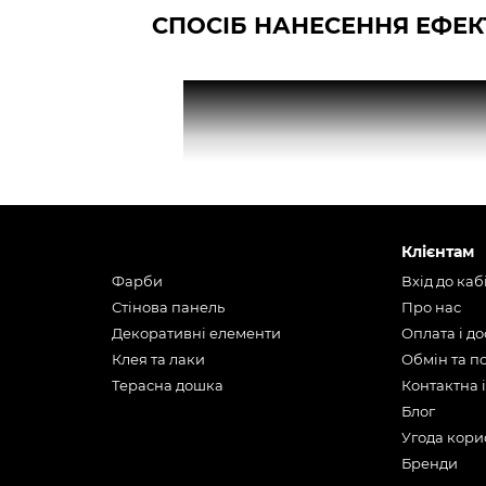
СПОСІБ НАНЕСЕННЯ ЕФЕК
Клієнтам
Фарби
Вхід до каб
Стінова панель
Про нас
Декоративні елементи
Оплата і д
Клея та лаки
Обмін та 
Терасна дошка
Контактна 
Блог
Угода кори
Бренди