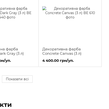
на фарба
Декоративна фарба
rk Gray (3 л)
Concrete Canvas (3 л)
рн/уп.
4 400.00 грн/уп.
Показати всі
кти