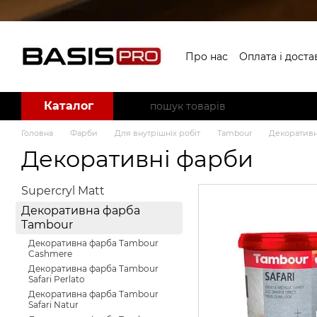
Перейти до основного контенту
Про нас
Оплата і доста
Угода користувача
Б
Каталог
Головна
Фарби
Для внутрішніх робіт
Tambour
Декоративн
Декоративні фарби
Supercryl Matt
Декоративна фарба
Tambour
Декоративна фарба Tambour
Cashmere
Декоративна фарба Tambour
Safari Perlato
Декоративна фарба Tambour
Safari Natur