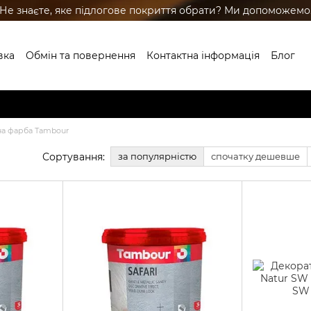
Не знаєте, яке підлогове покриття обрати? Ми допоможемо
вка
Обмін та повернення
Контактна інформація
Блог
ренди
а фарба Tambour
Сортування:
за популярністю
спочатку дешевше