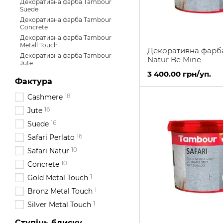
Декоративна фарба Tambour
Suede
Декоративна фарба Tambour
Concrete
Декоративна фарба Tambour
Metall Touch
Декоративна фарба
Декоративна фарба Tambour
Natur Be Mine
Jute
3 400.00 грн/уп.
Фактура
18
Cashmere
16
Jute
16
Suede
16
Safari Perlato
10
Safari Natur
10
Concrete
1
Gold Metal Touch
1
Bronz Metal Touch
1
Silver Metal Touch
Ступінь блиску