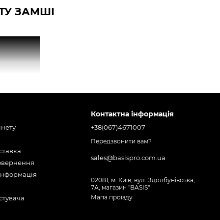
ТУ ЗАМШІ
Контактна інформація
інету
+38(067)4671007
Передзвонити вам?
оставка
sales@basispro.com.ua
повернення
інформація
02081, м. Київ, вул. Здолбунівська,
7А, магазин "BASIS"
Мапа проїзду
стувача