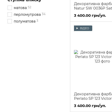
Декоративна фарба
52
матова
Natur SW 0036P Sati
34
перломутрова
3 400.00 грн/уп.
3
полуматова
ВІДЕО
Декоративна фарба
Perlato SP 123 Victor
3 400.00 грн/уп.