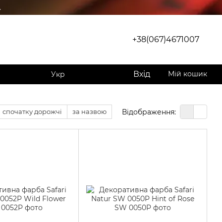
.
+38(067)4671007
Вхід
Мій кошик
Укр
Відображення:
спочатку дорожчі
за назвою