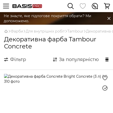
Не знаєте, яке підлогове покриття обрати? Ми
допоможемо.
Фарби
Для внутрішніх робіт
Tambour
Декоративна 
Декоративна фарба Tambour
Concrete
Фільтр
За популярністю