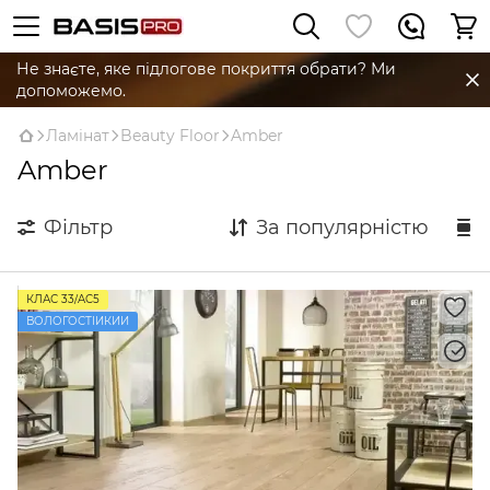
Не знаєте, яке підлогове покриття обрати? Ми
допоможемо.
Ламінат
Beauty Floor
Amber
Amber
Фільтр
За популярністю
КЛАС 33/AC5
ВОЛОГОСТІЙКИЙ