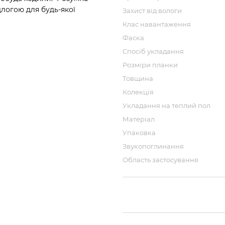
длогою для будь-якої
Захист від вологи
Клас навантаження
Фаска
Спосіб укладання
Розміри планки
Товщина
Колекція
Укладання на теплий пол
Матеріал
Упаковка
Звукопоглинання
Область застосування