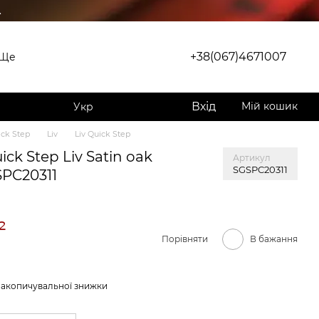
.
+38(067)4671007
Ще
Вхід
Мій кошик
Укр
ck Step
Liv
Liv Quick Step
ck Step Liv Satin oak
Артикул
SGSPC20311
SPC20311
²
Порівняти
В бажання
накопичувальної знижки