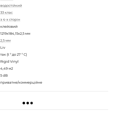
водостійкий
33 клас
з 4-х сторін
клейовий
1219х184,15х2,5 мм
2,5 мм
Liv
так (t ° до 27 ° С)
Rigid Vinyl
4,49 м2
5 dB
приватне/коммерційне