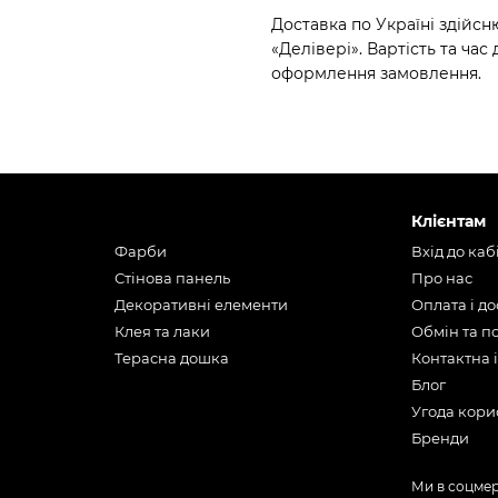
Доставка по Україні здійс
«Делівері». Вартість та ча
оформлення замовлення.
Клієнтам
Фарби
Вхід до каб
Стінова панель
Про нас
Декоративні елементи
Оплата і д
Клея та лаки
Обмін та 
Терасна дошка
Контактна 
Блог
Угода кори
Бренди
Ми в соцме