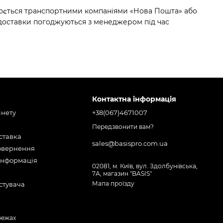
нюється транспортними компаніями «Нова Пошта» або
с доставки погоджуються з менеджером під час
Контактна інформація
інету
+38(067)4671007
Передзвонити вам?
оставка
sales@basispro.com.ua
повернення
інформація
02081, м. Київ, вул. Здолбунівська,
7А, магазин "BASIS"
Мапа проїзду
стувача
режах