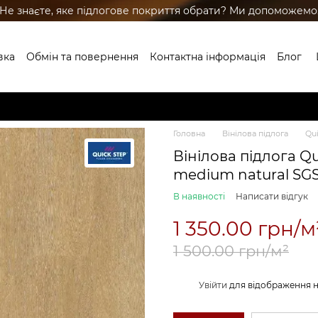
Не знаєте, яке підлогове покриття обрати? Ми допоможемо
вка
Обмін та повернення
Контактна інформація
Блог
Головна
Вінілова підлога
Qui
Вінілова підлога Qui
medium natural SG
В наявності
Написати відгук
1 350.00 грн/м
1 500.00 грн/м²
%
Увійти
для відображення 