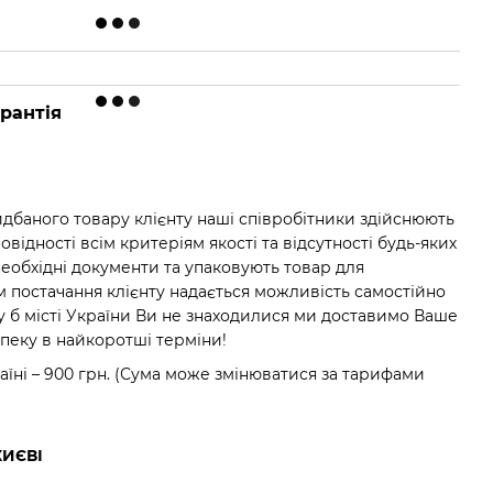
рантія
баного товару клієнту наші співробітники здійснюють
відності всім критеріям якості та відсутності будь-яких
необхідні документи та упаковують товар для
м постачання клієнту надається можливість самостійно
у б місті України Ви не знаходилися ми доставимо Ваше
зпеку в найкоротші терміни!
аїні – 900 грн. (Сума може змінюватися за тарифами
КИЄВІ