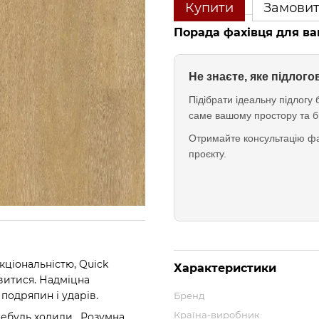
Купити
Замови
Порада фахівця для ва
Не знаєте, яке підлог
Підібрати ідеальну підлог
саме вашому простору та б
Отримайте консультацію фа
проєкту.
кціональністю, Quick
Характеристики
овитися. Надміцна
подряпин і ударів.
Бренд
Країна-виробник
и-небудь ходили. Розумна