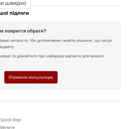
ти швидко
шої підлоги
ове покриття обрати?
у буває непросто. Ми допоможемо знайти рішення, що пасує
юджету.
хівця та дізнайтеся про найкращі варіанти для вашого
Отримати консультацію
Quick Step
Бельгія