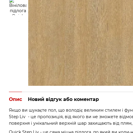
Опис
Новий відгук або коментар
Якщо ви шукаєте пол, що володіє великим стилем і фун
Step Liv - це пропозиція, від якого ви не зможете відм
поверхня і унікальний верхній шар захищають від плям, 
Quick Step Liv - це сама міцна підлога, по який ви кол