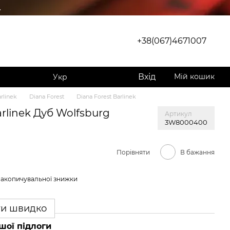
.
+38(067)4671007
Вхід
Мій кошик
Укр
rlinek
Diana Forest
Diana Forest Barlinek
linek Дуб Wolfsburg
Артикул
3W8000400
Порівняти
В бажання
накопичувальної знижки
ти швидко
шої підлоги