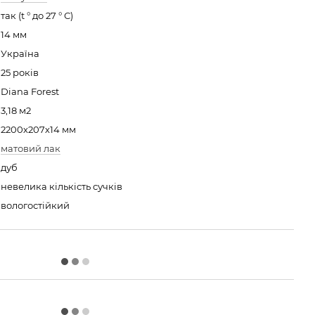
так (t ° до 27 ° С)
14 мм
Україна
25 років
Diana Forest
3,18 м2
2200х207х14 мм
матовий лак
дуб
невелика кількість сучків
вологостійкий