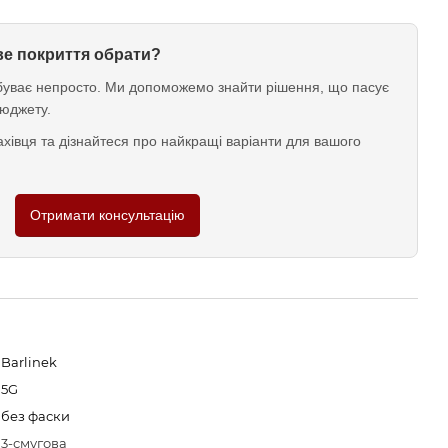
ове покриття обрати?
у буває непросто. Ми допоможемо знайти рішення, що пасує
юджету.
хівця та дізнайтеся про найкращі варіанти для вашого
Отримати консультацію
Barlinek
5G
без фаски
3-смугова