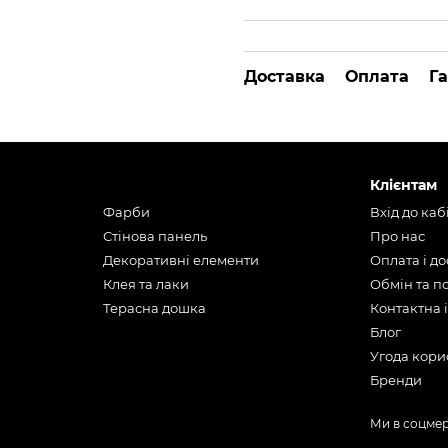
Доставка
Оплата
Га
Клієнтам
Фарби
Вхід до каб
Стінова панель
Про нас
Декоративні елементи
Оплата і д
Клея та лаки
Обмін та 
Терасна дошка
Контактна 
Блог
Угода кори
Бренди
Ми в соцме