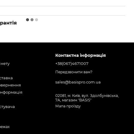
рантія
Контактна інформація
інету
+38(067)4671007
Передзвонити вам?
оставка
sales@basispro.com.ua
повернення
інформація
02081, м. Київ, вул. Здолбунівська,
7А, магазин "BASIS"
Мапа проїзду
стувача
режах