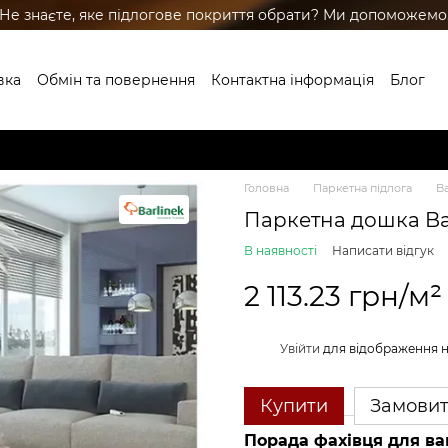
Не знаєте, яке підлогове покриття обрати? Ми допоможемо
вка
Обмін та повернення
Контактна інформація
Блог
ренди
Головна
Паркетна підлога
Ba
Паркетна дошка Bar
В наявності
Написати відгук
2 113.23 грн/м²
%
Увійти
для відображення 
Купити
Замови
Порада фахівця для ва