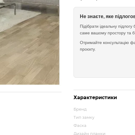
Не знаєте, яке підлог
Підібрати ідеальну підлог
саме вашому простору та б
Отримайте консультацію фа
проєкту.
Характеристики
Бренд
Тип замку
Фаска
Дизайн планки